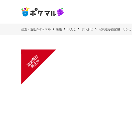
産直・通販のポケマル
果物
りんご
サンふじ
☆家庭用/自家用 サ
注
文
受
付
停
止
中