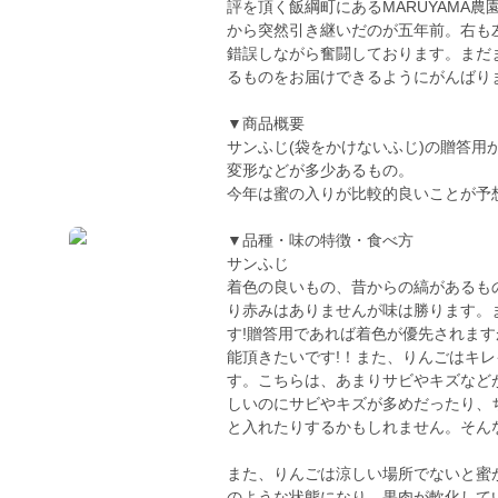
評を頂く飯綱町にあるMARUYAMA
から突然引き継いだのが五年前。右も
錯誤しながら奮闘しております。まだ
るものをお届けできるようにがんばり
▼商品概要
サンふじ(袋をかけないふじ)の贈答
変形などが多少あるもの。
今年は蜜の入りが比較的良いことが予
▼品種・味の特徴・食べ方
サンふじ
着色の良いもの、昔からの縞があるも
り赤みはありませんが味は勝ります。
す!贈答用であれば着色が優先されま
能頂きたいです!！また、りんごはキ
す。こちらは、あまりサビやキズなど
しいのにサビやキズが多めだったり、
と入れたりするかもしれません。そん
また、りんごは涼しい場所でないと蜜
のような状態になり、果肉が軟化して