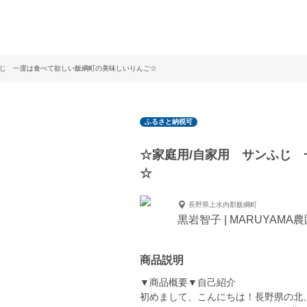
ンふじ 一度は食べて欲しい飯綱町の美味しいりんご☆
ふるさと納税可
☆家庭用/自家用 サンふじ
☆
長野県上水内郡飯綱町
黒岩智子 | MARUYAMA
商品説明
▼商品概要▼自己紹介
初めまして、こんにちは！長野県の北