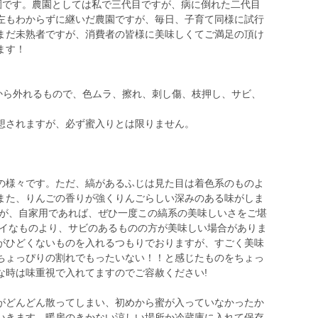
農園です。農園としては私で三代目ですが、病に倒れた二代目
左もわからずに継いだ農園ですが、毎日、子育て同様に試行
まだ未熟者ですが、消費者の皆様に美味しくてご満足の頂け
ます！
用から外れるもので、色ムラ、擦れ、刺し傷、枝押し、サビ、
想されますが、必ず蜜入りとは限りません。
の様々です。ただ、縞があるふじは見た目は着色系のものよ
また、りんごの香りが強くりんごらしい深みのある味がしま
すが、自家用であれば、ぜひ一度この縞系の美味しいさをご堪
レイなものより、サビのあるものの方が美味しい場合がありま
がひどくないものを入れるつもりでおりますが、すごく美味
ちょっぴりの割れでもったいない！！と感じたものをちょっ
な時は味重視で入れてますのでご容赦ください!
がどんどん散ってしまい、初めから蜜が入っていなかったか
いきます。暖房のきかない涼しい場所か冷蔵庫に入れて保存