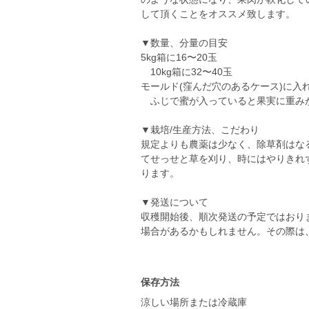
して頂くことをオススメ致します。
▼数量、分量の目安
5kg箱に16〜20玉
10kg箱に32〜40玉
モールド(窪んだ穴のあるケース)に入
ふじで蜜が入っていると果実に重みがあ
▼栽培/生産方法、こだわり
規定よりも農薬は少なく、除草剤はな
てせっせと草を刈り、時にはやりきれ
ります。
▼発送について
収穫開始後、順次発送の予定ではおり
場合があるかもしれません。その際は
保存方法
涼しい場所または冷蔵庫