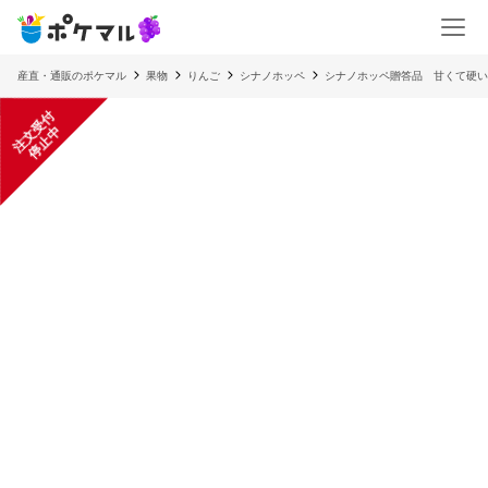
産直・通販のポケマル
果物
りんご
シナノホッペ
シナノホッペ贈答品 甘くて硬い
注
文
受
付
停
止
中