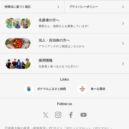
特商法に基づく表記
プライバシーポリシー
生産者の方へ
農家さん・漁師さんを募集しています!
法人・自治体の方へ
アライアンスのご相談はこちらから
採用情報
生産者と食べる人をつなぎたい
Links
ポケマルふるさと納税
食べる通信
Follow us
日本最大級の産直（産地直送）ECサイト『ポケットマルシェ（ポケマル）』