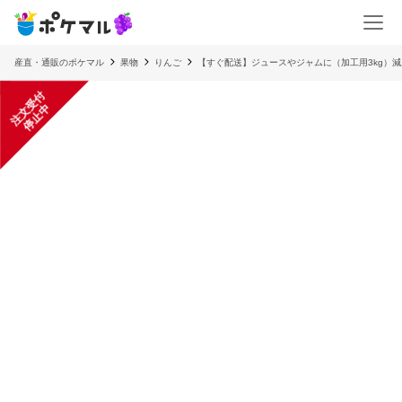
産直・通販のポケマル
果物
りんご
【すぐ配送】ジュースやジャムに（加工用3kg）
注
文
受
付
停
止
中