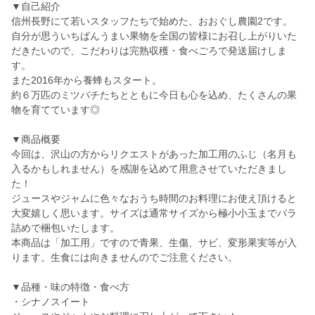
▼自己紹介
信州長野にて若いスタッフたちで始めた、おおぐし農園2です。
自分が思ういちばんうまい果物を全国の皆様にお召し上がりいた
だきたいので、こだわりは完熟収穫・食べごろで発送届けしま
す。
また2016年から養蜂もスタート。
約６万匹のミツバチたちとともに今日も心を込め、たくさんの果
物を育てています◎
▼商品概要
今回は、沢山の方からリクエストがあった加工用のふじ（名月も
入るかもしれません）を感謝を込めて用意させていただきまし
た！
ジュースやジャムに色々なおうち時間のお料理にお使え頂けると
大変嬉しく思います。サイズは通常サイズから極小小玉までバラ
詰めで梱包いたします。
本商品は「加工用」ですので青果、生傷、サビ、変形果実等が入
ります。生食には向きませんのでご注意ください。
▼品種・味の特徴・食べ方
・シナノスイート