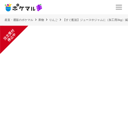
産直・通販のポケマル
果物
りんご
【すぐ配送】ジュースやジャムに（加工用3kg）
注
文
受
付
停
止
中