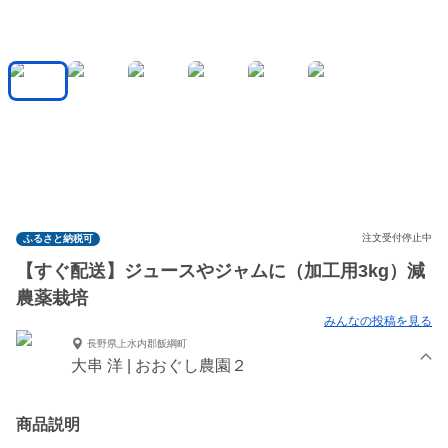
注文受付停止中
ふるさと納税可
【すぐ配送】ジュースやジャムに（加工用3kg）減
農薬栽培
みんなの投稿を見る
長野県上水内郡飯綱町
大串 洋 | おおぐし農園２
商品説明