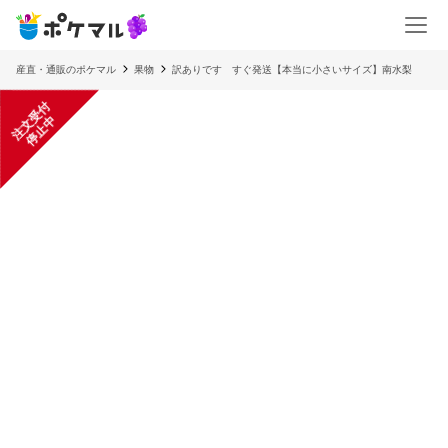
産直・通販のポケマル
果物
訳ありです すぐ発送【本当に小さいサイズ】南水梨
注
文
受
付
停
止
中