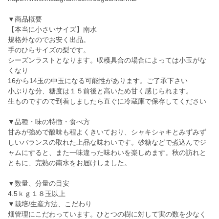
▼商品概要
【本当に小さいサイズ】南水
規格外なのでお安く出品。
手のひらサイズの梨です。
シーズンラストとなります。収穫具合の場合によっては小玉がな
くなり
16から14玉の中玉になる可能性があります。ご了承下さい
小ぶりな分、糖度は１５前後と高いため甘く感じられます。
生ものですので到着しましたら直ぐに冷蔵庫で保存してください
▼品種・味の特徴・食べ方
甘みが強めで酸味も程よくきいており、シャキシャキとみずみず
しいバランスの取れた上品な味わいです。砂糖などで煮込んでジ
ャムにすると、また一味違った味わいを楽しめます。秋の訪れと
ともに、完熟の南水をお届けしました。
▼数量、分量の目安
4.5ｋｇ１８玉以上
▼栽培/生産方法、こだわり
畑管理にこだわっています。ひとつの樹に対して実の数を少なく