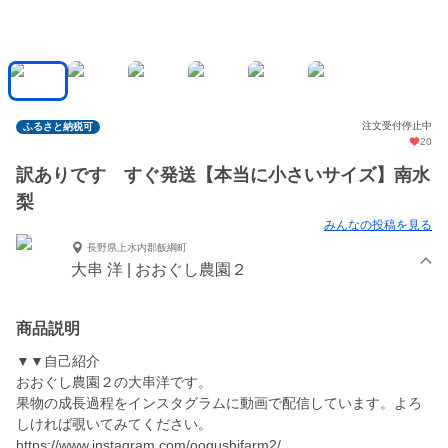
注文受付停止中
ふるさと納税可
20
訳ありです すぐ発送【本当に小さいサイズ】南水
梨
みんなの投稿を見る
長野県上水内郡飯綱町
大串 洋 | おおぐし農園２
商品説明
▼▼自己紹介
おおぐし農園２の大串洋です。
果物の成長過程をインスタグラムに動画で配信しています。よろ
しければ覗いてみてください。
https://www.instagram.com/oogushifarm2/