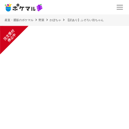
産直・通販のポケマル
野菜
かぼちゃ
【訳あり】ふぞろい坊ちゃん
注
文
受
付
停
止
中