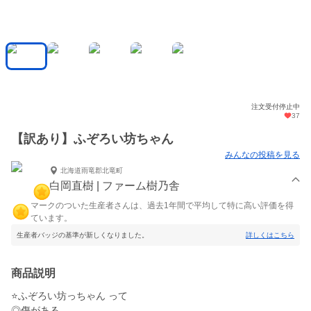
注文受付停止中
37
【訳あり】ふぞろい坊ちゃん
みんなの投稿を見る
北海道雨竜郡北竜町
白岡直樹 | ファーム樹乃舎
マークのついた生産者さんは、過去1年間で平均して特に高い評価を得
ています。
生産者バッジの基準が新しくなりました。
詳しくはこちら
商品説明
⭐ふぞろい坊っちゃん って
◎傷がある。