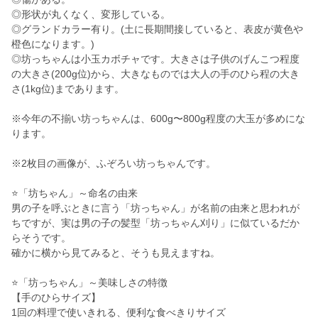
◎形状が丸くなく、変形している。
◎グランドカラー有り。(土に長期間接していると、表皮が黄色や
橙色になります。)
◎坊っちゃんは小玉カボチャです。大きさは子供のげんこつ程度
の大きさ(200g位)から、大きなものでは大人の手のひら程の大き
さ(1kg位)まであります。
※今年の不揃い坊っちゃんは、600g〜800g程度の大玉が多めにな
ります。
※2枚目の画像が、ふぞろい坊っちゃんです。
⭐「坊ちゃん」～命名の由来
男の子を呼ぶときに言う「坊っちゃん」が名前の由来と思われが
ちですが、実は男の子の髪型「坊っちゃん刈り」に似ているだか
らそうです。
確かに横から見てみると、そうも見えますね。
⭐「坊っちゃん」～美味しさの特徴
【手のひらサイズ】
1回の料理で使いきれる、便利な食べきりサイズ