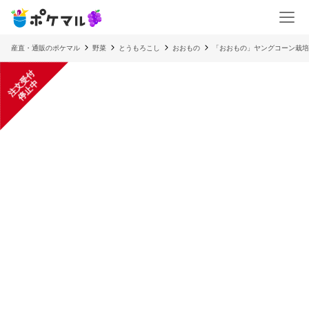
産直・通販のポケマル
野菜
とうもろこし
おおもの
「おおもの」ヤングコーン栽培
注
文
受
付
停
止
中