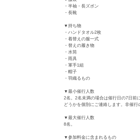
・半袖・長ズボン
・長靴
▼持ち物
・ハンドタオル2枚
・着替えの服一式
・替えの履き物
・水筒
・雨具
・軍手1組
・帽子
・羽織るもの
▼最小催行人数
2名。2名未満の場合は催行日の7日前
どうかを個別にご連絡します。非催行
▼最大催行人数
8名。
▼参加料金に含まれるもの