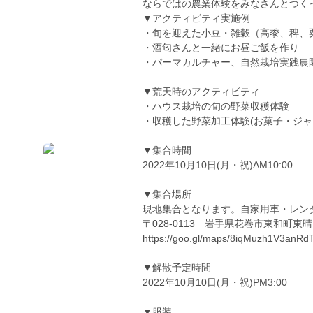
ならではの農業体験をみなさんとつく
▼アクティビティ実施例
・旬を迎えた小豆・雑穀（高黍、稗、
・酒匂さんと一緒にお昼ご飯を作り
・パーマカルチャー、自然栽培実践農
▼荒天時のアクティビティ
・ハウス栽培の旬の野菜収穫体験
・収穫した野菜加工体験(お菓子・ジャ
▼集合時間
2022年10月10日(月・祝)AM10:00
▼集合場所
現地集合となります。自家用車・レン
〒028-0113 岩手県花巻市東和町東晴山
https://goo.gl/maps/8iqMuzh1V3anRd
▼解散予定時間
2022年10月10日(月・祝)PM3:00
▼服装