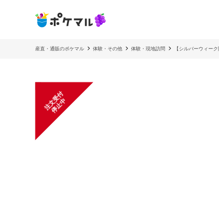
産直・通販のポケマル
体験・その他
体験・現地訪問
【シルバーウィーク限
注
文
受
付
停
止
中