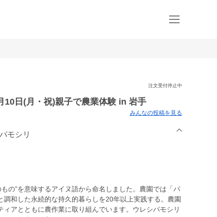
注文受付停止中
0日(月・祝)親子で農業体験 in 岩手
みんなの投稿を見る
シパモシリ
のもの”を意味するアイヌ語から命名しました。農園では「パ
調和した永続的な持久的暮らしを20年以上実践する。 農園
ティアとともに農作業に取り組んでいます。ウレシパモシリ