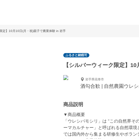
定】10月10日(月・祝)親子で農業体験 in 岩手
ふるさと納税可
【シルバーウィーク限定】10月1
岩手県花巻市
酒勾合歓 | 自然農園ウレ
商品説明
▼商品概要
「ウレシパモシリ」は “この自然界そ
ーマカルチャー」と呼ばれる自然環境と
では国内外から集まる研修生やボラン