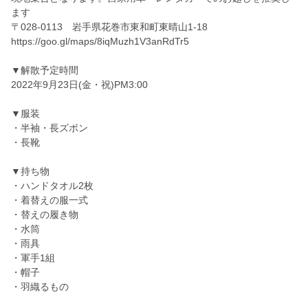
ます
〒028-0113 岩手県花巻市東和町東晴山1-18
https://goo.gl/maps/8iqMuzh1V3anRdTr5
▼解散予定時間
2022年9月23日(金・祝)PM3:00
▼服装
・半袖・長ズボン
・長靴
▼持ち物
・ハンドタオル2枚
・着替えの服一式
・替えの履き物
・水筒
・雨具
・軍手1組
・帽子
・羽織るもの