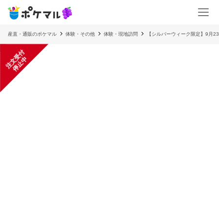
産直・通販のポケマル
体験・その他
体験・現地訪問
【シルバーウィーク限定】9月23日
注
文
受
付
停
止
中