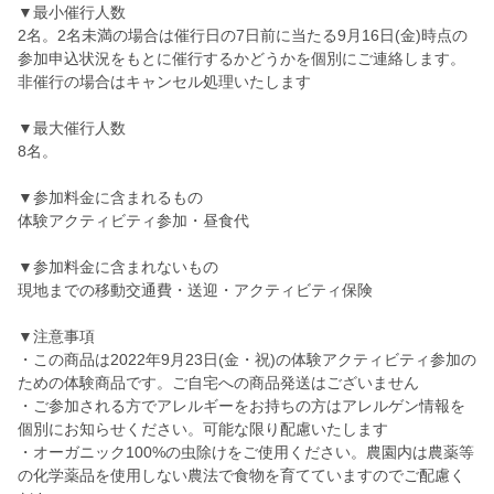
▼最小催行人数
2名。2名未満の場合は催行日の7日前に当たる9月16日(金)時点の
参加申込状況をもとに催行するかどうかを個別にご連絡します。
非催行の場合はキャンセル処理いたします
▼最大催行人数
8名。
▼参加料金に含まれるもの
体験アクティビティ参加・昼食代
▼参加料金に含まれないもの
現地までの移動交通費・送迎・アクティビティ保険
▼注意事項
・この商品は2022年9月23日(金・祝)の体験アクティビティ参加の
ための体験商品です。ご自宅への商品発送はございません
・ご参加される方でアレルギーをお持ちの方はアレルゲン情報を
個別にお知らせください。可能な限り配慮いたします
・オーガニック100%の虫除けをご使用ください。農園内は農薬等
の化学薬品を使用しない農法で食物を育てていますのでご配慮く