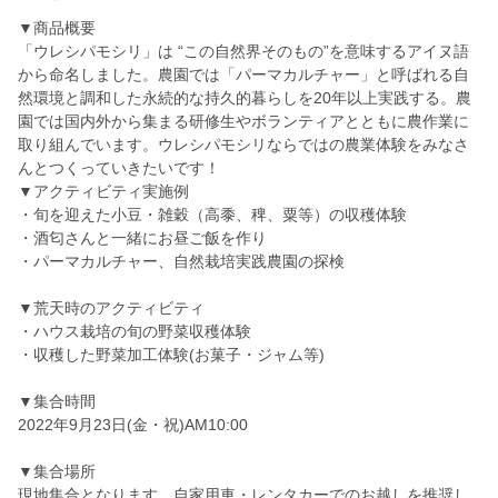
▼商品概要
「ウレシパモシリ」は “この自然界そのもの”を意味するアイヌ語
から命名しました。農園では「パーマカルチャー」と呼ばれる自
然環境と調和した永続的な持久的暮らしを20年以上実践する。 農
園では国内外から集まる研修生やボランティアとともに農作業に
取り組んでいます。ウレシパモシリならではの農業体験をみなさ
んとつくっていきたいです！
▼アクティビティ実施例
・旬を迎えた小豆・雑穀（高黍、稗、粟等）の収穫体験
・酒匂さんと一緒にお昼ご飯を作り
・パーマカルチャー、自然栽培実践農園の探検
▼荒天時のアクティビティ
・ハウス栽培の旬の野菜収穫体験
・収穫した野菜加工体験(お菓子・ジャム等)
▼集合時間
2022年9月23日(金・祝)AM10:00
▼集合場所
現地集合となります。自家用車・レンタカーでのお越しを推奨し