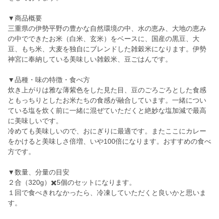
▼商品概要
三重県の伊勢平野の豊かな自然環境の中、水の恵み、大地の恵み
の中でできたお米（白米、玄米）をベースに、国産の黒豆、大
豆、もち米、大麦を独自にブレンドした雑穀米になります。伊勢
神宮に奉納している美味しい雑穀米、豆ごはんです。
▼品種・味の特徴・食べ方
炊き上がりは雅な薄紫色をした見た目、豆のごろごろとした食感
ともっちりとしたお米たちの食感が融合しています。一緒につい
ている塩を炊く前に一緒に混ぜていただくと絶妙な塩加減で最高
に美味しいです。
冷めても美味しいので、おにぎりに最適です。またここにカレー
をかけると美味しさ倍増、いや100倍になります。おすすめの食べ
方です。
▼数量、分量の目安
２合（320g）✖️5個のセットになります。
１回で食べきれなかったら、冷凍していただくと良いかと思いま
す。