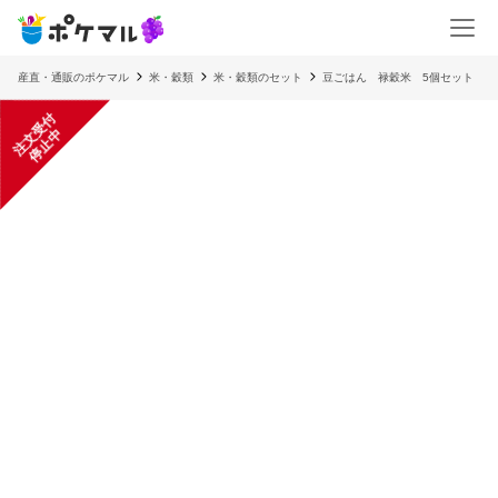
産直・通販のポケマル
米・穀類
米・穀類のセット
豆ごはん 禄穀米 5個セット
注
文
受
付
停
止
中