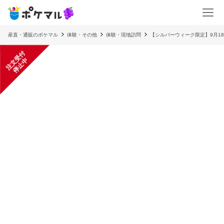
産直・通販のポケマル
体験・その他
体験・現地訪問
【シルバーウィーク限定】9月18日
注
文
受
付
停
止
中