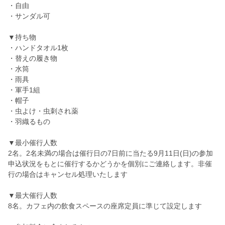
・自由
・サンダル可
▼持ち物
・ハンドタオル1枚
・替えの履き物
・水筒
・雨具
・軍手1組
・帽子
・虫よけ・虫刺され薬
・羽織るもの
▼最小催行人数
2名。2名未満の場合は催行日の7日前に当たる9月11日(日)の参加
申込状況をもとに催行するかどうかを個別にご連絡します。非催
行の場合はキャンセル処理いたします
▼最大催行人数
8名。カフェ内の飲食スペースの座席定員に準じて設定します