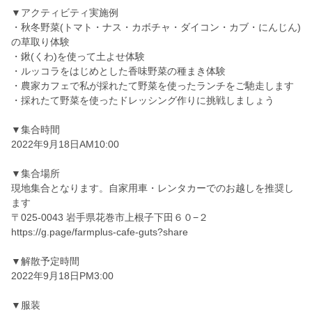
▼アクティビティ実施例
・秋冬野菜(トマト・ナス・カボチャ・ダイコン・カブ・にんじん)
の草取り体験
・鍬(くわ)を使って土よせ体験
・ルッコラをはじめとした香味野菜の種まき体験
・農家カフェで私が採れたて野菜を使ったランチをご馳走します
・採れたて野菜を使ったドレッシング作りに挑戦しましょう
▼集合時間
2022年9月18日AM10:00
▼集合場所
現地集合となります。自家用車・レンタカーでのお越しを推奨し
ます
〒025-0043 岩手県花巻市上根子下田６０−２
https://g.page/farmplus-cafe-guts?share
▼解散予定時間
2022年9月18日PM3:00
▼服装