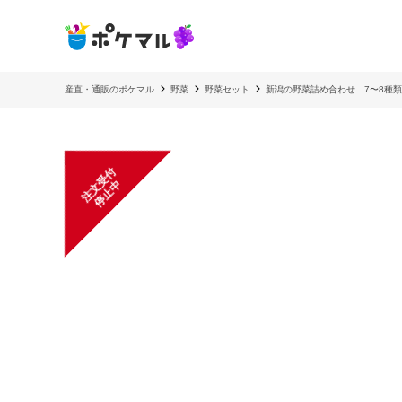
産直・通販のポケマル
野菜
野菜セット
新潟の野菜詰め合わせ 7〜8種類
注
文
受
付
停
止
中