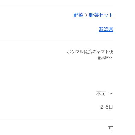
野菜
野菜セット
新潟県
ポケマル提携のヤマト便
配送区分:
不可
2~5日
可