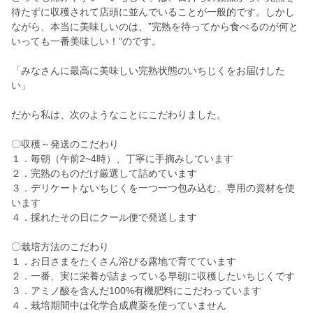
待たずに収穫されて店頭に並んでいることが一般的です。しかし
ながら、本当に美味しいのは、”完熟を待ってから食べるのが何と
いっても一番美味しい！”のです。
「みなさんに最高に美味しい完熟状態のいちじくをお届けした
い」
だから私は、次のようなことにこだわりました。
〇収穫～発送のこだわり
１．毎朝（午前2~4時）、丁寧に手摘みしています
２．完熟のものだけ厳選して詰めています
３．デリケートないちじくを一つ一つ包み込む、専用の資材を使
います
４．採れたその日にクール便で発送します
〇栽培方法のこだわり
１．お日さまをたくさん浴びる露地で育てています
２．一番、実に栄養が詰まっている早朝に収穫したいちじくです
３．アミノ酸を含んだ100%有機肥料にこだわっています
４．栽培期間中は化学合成農薬を使っていません