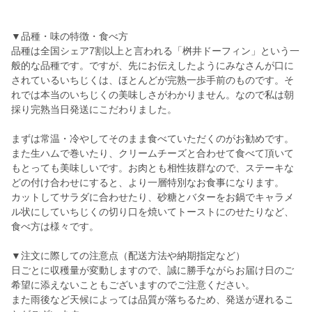
▼品種・味の特徴・食べ方
品種は全国シェア7割以上と言われる「桝井ドーフィン」という一
般的な品種です。ですが、先にお伝えしたようにみなさんが口に
されているいちじくは、ほとんどが完熟一歩手前のものです。そ
れでは本当のいちじくの美味しさがわかりません。なので私は朝
採り完熟当日発送にこだわりました。
まずは常温・冷やしてそのまま食べていただくのがお勧めです。
また生ハムで巻いたり、クリームチーズと合わせて食べて頂いて
もとっても美味しいです。お肉とも相性抜群なので、ステーキな
どの付け合わせにすると、より一層特別なお食事になります。
カットしてサラダに合わせたり、砂糖とバターをお鍋でキャラメ
ル状にしていちじくの切り口を焼いてトーストにのせたりなど、
食べ方は様々です。
▼注文に際しての注意点（配送方法や納期指定など）
日ごとに収穫量が変動しますので、誠に勝手ながらお届け日のご
希望に添えないこともございますのでご注意ください。
また雨後など天候によっては品質が落ちるため、発送が遅れるこ