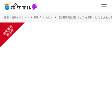
産直・通販のポケマル
果物
いちじく
【当園最高品質】ぶどうを肥料にした しあわせ無
注
文
受
付
停
止
中