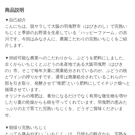
商品説明
▼自己紹介
こんにちは。脱サラして大阪の羽曳野市（はびきのし）で完熟い
ちじくと季節のお野菜を生産している「ハッピーファーム」の吉
川です。今回はみなさんに、農園こだわりの完熟いちじくをご紹
介します。
▼持続可能な農業へのこだわりから、ぶどうを肥料にしました。
古くからいちじくとぶどうの名産地である大阪羽曳野（はびき
の）市。そこで毎年大量に廃棄処分されているのが、ぶどうの枝
とワインの搾りかすです。通常は廃棄処分されているこれらの一
部を引き取り、発酵させて”堆肥”という肥料にしてイチジク畑へと
循環させています。
オリジナルの堆肥は、養分になるだけでなく有用な微生物を増や
したり夏の乾燥からも樹を守ってくれています。羽曳野の恵みた
っぷりの土で育てた完熟いちじくを、どうぞご賞味くださいま
せ。
▼朝採り完熟いちじく
とっても痛みやすい「いちじく」は、日持ちの観点から、完熟を