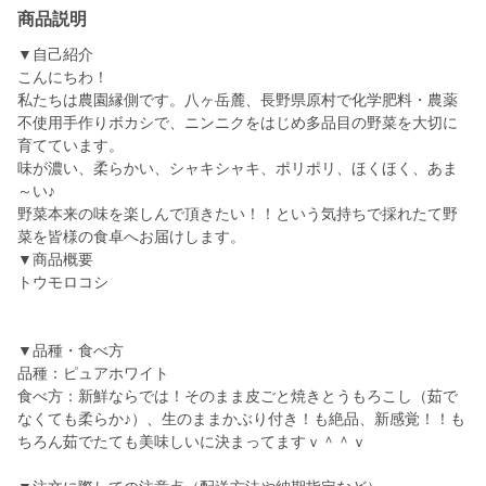
商品説明
▼自己紹介
こんにちわ！
私たちは農園縁側です。八ヶ岳麓、長野県原村で化学肥料・農薬
不使用手作りボカシで、ニンニクをはじめ多品目の野菜を大切に
育てています。
味が濃い、柔らかい、シャキシャキ、ポリポリ、ほくほく、あま
～い♪
野菜本来の味を楽しんで頂きたい！！という気持ちで採れたて野
菜を皆様の食卓へお届けします。
▼商品概要
トウモロコシ
▼品種・食べ方
品種：ピュアホワイト
食べ方：新鮮ならでは！そのまま皮ごと焼きとうもろこし（茹で
なくても柔らか♪）、生のままかぶり付き！も絶品、新感覚！！も
ちろん茹でたても美味しいに決まってますｖ＾＾ｖ