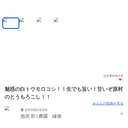
注文受付停止中
1
魅惑の白トウモロコシ！！生でも旨い！甘いぞ原村
のとうもろこし！！
みんなの投稿を見る
長野県諏訪郡原村
池渕 崇 | 農園 縁側