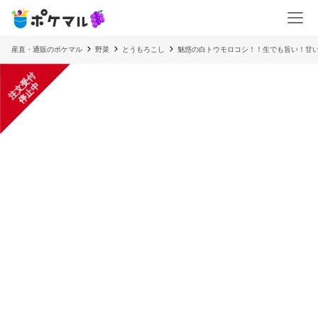
産直・通販のポケマル
野菜
とうもろこし
魅惑の白トウモロコシ！！生でも旨い！甘
注
文
受
付
停
止
中