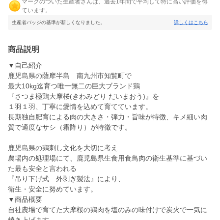
マークのついた生産者さんは、過去1年間で平均して特に高い評価を得
ています。
生産者バッジの基準が新しくなりました。
詳しくはこちら
商品説明
▼自己紹介
鹿児島県の薩摩半島 南九州市知覧町で
最大10kg迄育つ唯一無二の巨大ブランド鶏
『さつま極鶏大摩桜(きわみどり だいまおう)』を
１羽１羽、丁寧に愛情を込めて育てています。
長期独自肥育による肉の大きさ・弾力・旨味が特徴、キメ細い肉
質で適度なサシ（霜降り）が特徴です。
鹿児島県の鶏刺し文化を大切に考え
農場内の処理場にて、鹿児島県生食用食鳥肉の衛生基準に基づい
た最も安全と言われる
『吊り下げ式 外剥ぎ製法』により、
衛生・安全に努めています。
▼商品概要
自社農場で育てた大摩桜の鶏肉を塩のみの味付けで炭火で一気に