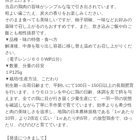
焼き上げます。
当店の鶏肉の旨味がシンプルな塩で引き出されています。
程よい歯ごたえ、炭火の香りをお楽しみください。
そのまま食べても美味しいですが、柚子胡椒、一味などお好みの
薬味で召し上がるのもおすすめです。また、炊き込みご飯や白ご
飯とも相性抜群です。
▼品種・味の特徴・食べ方
解凍後、中身を取り出し容器に移し替え温めてお召し上がりくだ
さい。
（電子レンジ６００W約1分）
▼数量、分量の目安
１P125g
▼栽培/生産方法、こだわり
初生雛～出荷日齢まで、平飼いにて100日～150日以上の長期肥育
を行います。トウモロコシを中心に鶏の日齢、体調を見て餌を与
えます。全ての鶏に目が行き届く少量生産にて、一羽一羽の状態
を確認しながら丁寧に手作業で育てています。効率よりも希少性
と肉の美味しさを追求し、地鶏の日本農林規格である「1㎡あたり
10羽」より2倍近く広い「1㎡あたり約5羽」 の放型鶏舎で、ゆっ
たり、のびのびと育てています。
【発送につきまして】