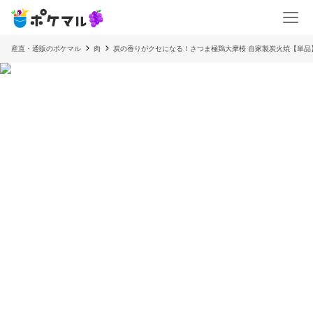
産直・通販のポケマル
肉
炭の香りがクセになる！さつま極鶏大摩桜 自家製炭火焼【単品