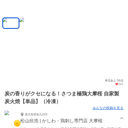
本日あと 50点
247
炭の香りがクセになる！さつま極鶏大摩桜 自家製
炭火焼【単品】（冷凍）
みんなの投稿を見る
鹿児島県南九州市
松山欣浩 | かしわ・鶏刺し専門店 大摩桜