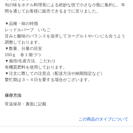
旬の味をホテル料理長による絶妙な技で小さな小瓶に集約し、年
間を通じてお客様に販売できるまでに至りました。
▼品種・味の特徴
レッドルバーブ いちご
甘みと酸味のバランスを追求してヨーグルトやパンにも合うよう
調整しております。
▼数量、分量の目安
150ｇ 各１個づつ
▼栽培/生産方法、こだわり
有機質肥料を使用しております。
▼注文に際しての注意点（配送方法や納期指定など）
繁忙期は３～４日を要する場合がございます。
保存方法
常温保存・裏面に記載
この商品のタイプについて