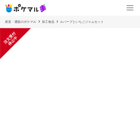
産直・通販のポケマル
加工食品
ルバーブといちごジャムセット
注
文
受
付
停
止
中