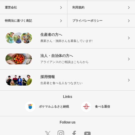
運営会社
利用規約
特商法に基づく表記
プライバシーポリシー
生産者の方へ
農家さん・漁師さんを募集しています!
法人・自治体の方へ
アライアンスのご相談はこちらから
採用情報
生産者と食べる人をつなぎたい
Links
ポケマルふるさと納税
食べる通信
Follow us