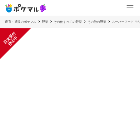
産直・通販のポケマル
野菜
その他すべての野菜
その他の野菜
スーパーフード モ
注
文
受
付
停
止
中