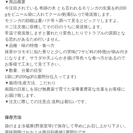
▼商品概要
今注目されている 奇跡の木 とも言われるモリンガの生葉を約200
gをビニール袋に入れてクール便(着払い)で発送致します。
モリンガの効能は夏バテ等々調べて見るとビックリしますよ。
※ご注文後に収穫してその日のうちに発送致します。
常温で発送致しますと萎れたり変色したりでトラブルの原因とな
る恐れがあるため行いません。
▼品種・味の特徴・食べ方
抹茶やヨモギに似た香りと少しの苦味(ワサビ科の特徴)が病み付き
になります。サラダや天ぷらかき揚げ等色々な食べ方があるので
お客様で工夫して見て下さい。
▼数量、分量の目安
1袋に約200g(約1週間分位入ってます)
▼栽培/生産方法、こだわり
南国の日差しを浴び無農薬で育てた栄養素豊富な生葉をお客様に
お届け致します。
▼注文に際しての注意点:送料は着払いです。
保存方法
袋のまま冷蔵庫(野菜室等)で保存して早めにお召し上がり下さい。
賞味期限はおおよそ商品到着後1週間位です。