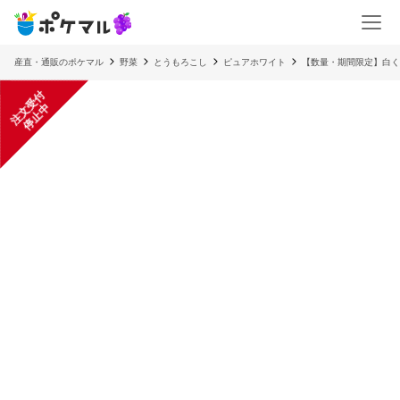
産直・通販のポケマル
野菜
とうもろこし
ピュアホワイト
【数量・期間限定】白く
注
文
受
付
停
止
中