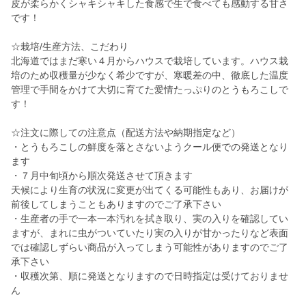
皮が柔らかくシャキシャキした食感で生で食べても感動する甘さ
です！
☆栽培/生産方法、こだわり
北海道ではまだ寒い４月からハウスで栽培しています。ハウス栽
培のため収穫量が少なく希少ですが、寒暖差の中、徹底した温度
管理で手間をかけて大切に育てた愛情たっぷりのとうもろこしで
す！
☆注文に際しての注意点（配送方法や納期指定など）
・とうもろこしの鮮度を落とさないようクール便での発送となり
ます
・７月中旬頃から順次発送させて頂きます
天候により生育の状況に変更が出てくる可能性もあり、お届けが
前後してしまうこともありますのでご了承下さい
・生産者の手で一本一本汚れを拭き取り、実の入りを確認してい
ますが、まれに虫がついていたり実の入りが甘かったりなど表面
では確認しずらい商品が入ってしまう可能性がありますのでご了
承下さい
・収穫次第、順に発送となりますので日時指定は受けておりませ
ん