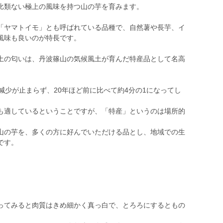
比類ない極上の風味を持つ山の芋を育みます。
「ヤマトイモ」とも呼ばれている品種で、自然薯や長芋、イ
風味も良いのが特長です。
土の匂いは、丹波篠山の気候風土が育んだ特産品として名高
減少が止まらず、20年ほど前に比べて約4分の1になってし
も適しているということですが、「特産」というのは場所的
。
山の芋を、多くの方に好んでいただける品とし、地域での生
です。
ってみると肉質はきめ細かく真っ白で、とろろにするともの