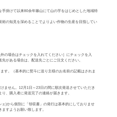
を手掛けて以来80余年篠山にて山の芋をはじめとした地域特
技術の知見を深めることでよりよい作物の生産を目指してい
。
以外の場合はチェックを入れてください］にチェックを入
送先がある場合は、配送先ごとにご注文ください。
ります。（基本的に熨斗に送り主様のお名前の記載はされま
けません。12月1日～23日の間に順次発送させていただき
より、購入者に発送完了の連絡が届きます。
シェ)から個別に「領収書」の発行は基本的にしておりませ
きますようお願い致します。