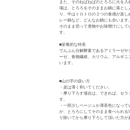
また、そのねばねばのとろろに火を入
場は、とろろをそのままお鍋に落とし
り、中はトロトロの２つの食感が楽し
レー鍋など、どんなお鍋にも合います
そのまま切って煮物やお味噌汁にして
す。
■栄養的な特長
でんぷん分解酵素であるアミラーゼや
ーゼ、食物繊維、カリウム、アルギニ
います。
■山の芋の扱い方
・皮は薄く剥いてください。
・摩り下ろす場合は、できれば、セラ
す。
・一部少しベージュか薄茶色になって
が、とろろにしてそのまま食べられる
り除いてから摩り下ろして頂いた方が