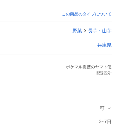
この商品のタイプについて
野菜
長芋・山芋
兵庫県
ポケマル提携のヤマト便
配送区分:
可
3~7日