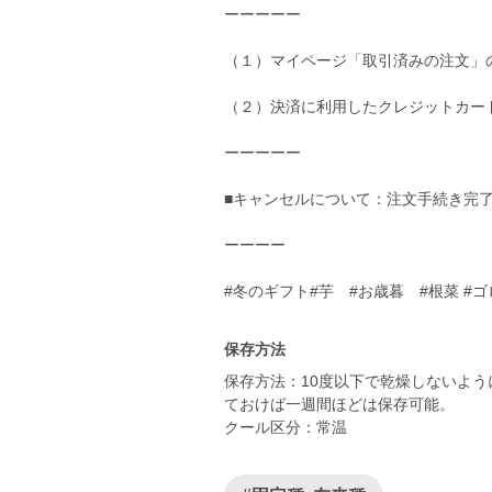
ーーーーー
（１）マイページ「取引済みの注文」
（２）決済に利用したクレジットカー
ーーーーー
■キャンセルについて：注文手続き完
ーーーー
#冬のギフト#芋 #お歳暮 #根菜 #
保存方法
保存方法：10度以下で乾燥しないよ
ておけば一週間ほどは保存可能。
クール区分：常温