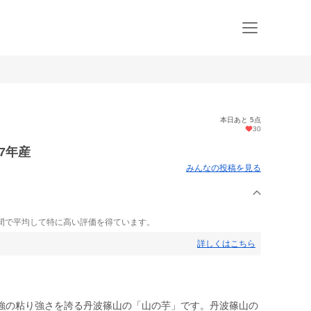
本日あと 5点
30
7年産
みんなの投稿を見る
間で平均して特に高い評価を得ています。
詳しくはこちら
強の粘り強さを誇る丹波篠山の「山の芋」です。丹波篠山の