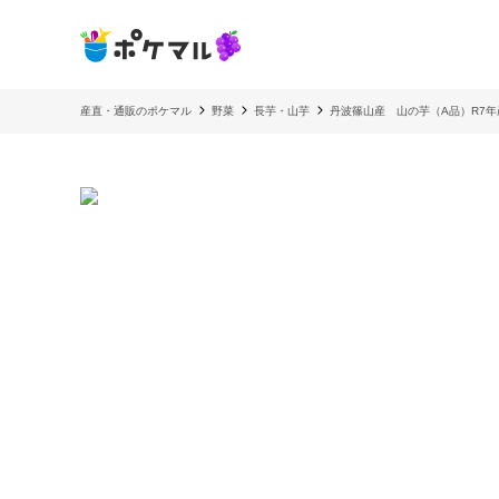
産直・通販のポケマル
野菜
長芋・山芋
丹波篠山産 山の芋（A品）R7年