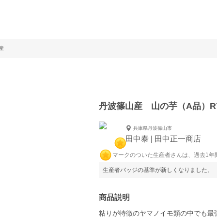
産
丹波篠山産 山の芋（A品）R
兵庫県丹波篠山市
田中泰 | 田中正一商店
マークのついた生産者さんは、過去1年
生産者バッジの基準が新しくなりました。
商品説明
粘りが特徴のヤマノイモ類の中でも最