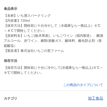
食品表示
【名称】いち酒スパークリング
【内容量】720ml
【保存方法】開栓前に十分冷やして（冷蔵庫なら一晩以上）６℃
～８℃で開栓してください。
【原材料名】いちご(栃木県産)、いちごワイン（国内製造）、醸酒
アルコール、赤ワイン、糖類/炭酸ガス、酸味料、酸化防止剤（亜
硫酸塩）
【製造者】株式会社いちごの里ファーム
保存方法
【保存方法】開栓前に十分に冷やして(冷蔵庫なら一晩以上)６℃～
８℃で開栓してください。
この商品のタイプについて
加工食品
カテゴリ