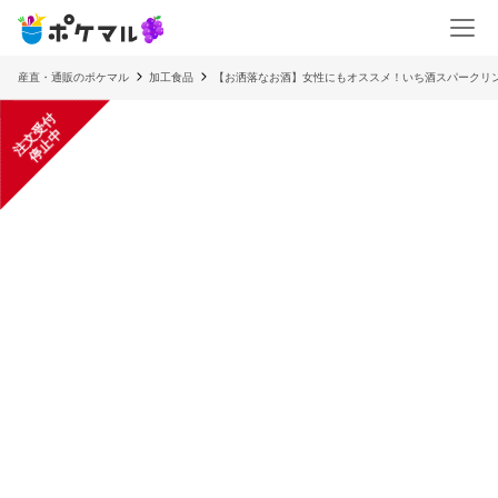
産直・通販のポケマル
加工食品
【お洒落なお酒】女性にもオススメ！いち酒スパークリ
注
文
受
付
停
止
中