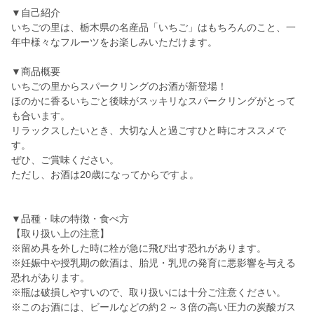
▼自己紹介
いちごの里は、栃木県の名産品「いちご」はもちろんのこと、一
年中様々なフルーツをお楽しみいただけます。
▼商品概要
いちごの里からスパークリングのお酒が新登場！
ほのかに香るいちごと後味がスッキリなスパークリングがとって
も合います。
リラックスしたいとき、大切な人と過ごすひと時にオススメで
す。
ぜひ、ご賞味ください。
ただし、お酒は20歳になってからですよ。
▼品種・味の特徴・食べ方
【取り扱い上の注意】
※留め具を外した時に栓が急に飛び出す恐れがあります。
※妊娠中や授乳期の飲酒は、胎児・乳児の発育に悪影響を与える
恐れがあります。
※瓶は破損しやすいので、取り扱いには十分ご注意ください。
※このお酒には、ビールなどの約２～３倍の高い圧力の炭酸ガス