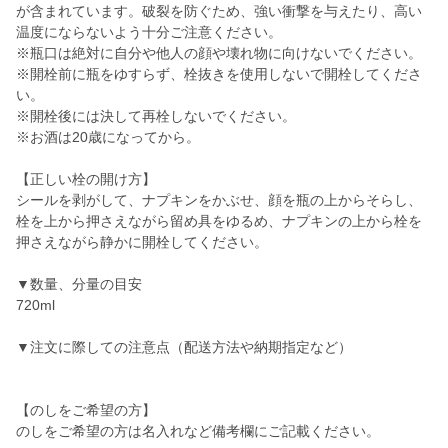
が含まれています。破裂を防ぐため、強い衝撃を与えたり、高い
温度にならないよう十分ご注意ください。
※瓶口は絶対に自分や他人の顔や壊れ物に向けないでください。
※開栓前に瓶をゆすらず、栓抜きを使用しないで開栓してくださ
い。
※開栓後には決して再栓しないでください。
※お酒は20歳になってから。
【正しい栓の開け方】
シールを剥がして、ナプキンをかぶせ、顔を瓶の上からそらし、
栓を上から押さえながら留め具をゆるめ、ナプキンの上から栓を
押さえながら静かに開栓してください。
▼数量、分量の目安
720ml
▼注文に際しての注意点（配送方法や納期指定など）
【のしをご希望の方】