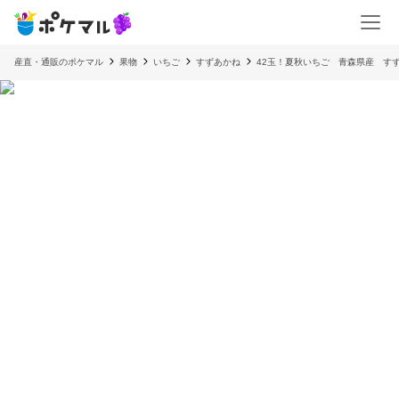
産直・通販のポケマル
果物
いちご
すずあかね
42玉！夏秋いちご 青森県産 す