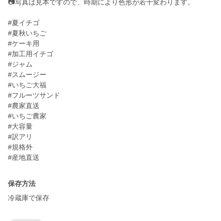
📷️写真は見本ですので、時期により色形が若干変わります。
#夏イチゴ
#夏秋いちご
#ケーキ用
#加工用イチゴ
#ジャム
#スムージー
#いちご大福
#フルーツサンド
#農家直送
#いちご農家
#大容量
#訳アリ
#規格外
#産地直送
保存方法
冷蔵庫で保存