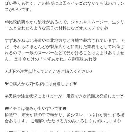
ぱい香りも強く、この時期に出回るイチゴのなかでも味のバラン
スがいいです。
🍰比較的爽やかな酸味があるので、ジャムやスムージー、生クリ
ームと合わせるような菓子の材料になどオススメです👍️
すずあかねは北海道や東北地方など各地で栽培されています。 た
だ、それらのほとんどが製菓店などに向けた業務用として出荷さ
れるので、一般のスーパーなどで見かけることはあまりありませ
ん。 是非今だけの「すずあかね」を御賞味あれ😋
⚡️以下の注意点読んでいただきご購入ください⚡️
💝ご購入から7日以内には発送します💝
☀️天候や注文状況によりますが、用意でき次第順次発送します☔️
🚚イチゴは傷みが出やすいです🚚
輸送中、果実が箱の中で転がり、多少スレ、つぶれが発生する場
合あります。 ご理解いただける方のみよろしくお願いします👍️