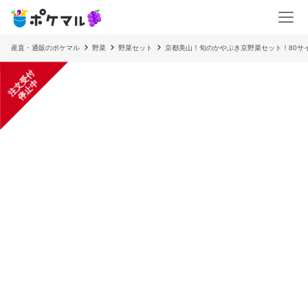
産直・通販のポケマル
野菜
野菜セット
京都美山！旬のかやぶき京野菜セット！80サ
注
文
受
付
停
止
中