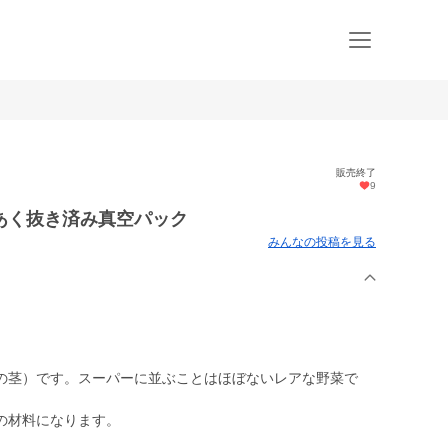
販売終了
9
あく抜き済み真空パック
みんなの投稿を見る
の茎）です。スーパーに並ぶことはほぼないレアな野菜で
の材料になります。