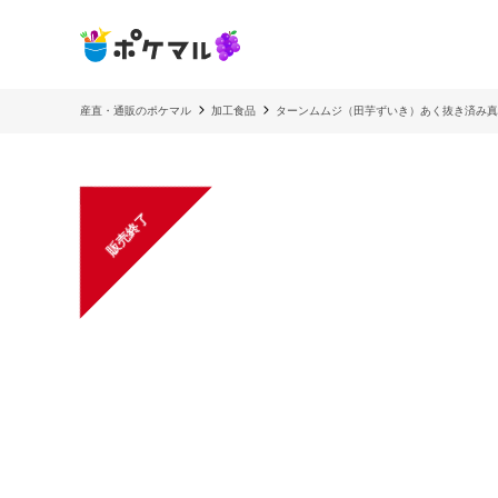
産直・通販のポケマル
加工食品
ターンムムジ（田芋ずいき）あく抜き済み真
販売終了