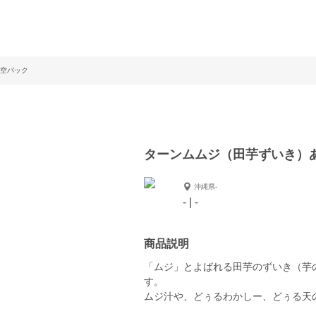
空パック
ターンムムジ（田芋ずいき）
沖縄県-
- | -
商品説明
「ムジ」とよばれる田芋のずいき（芋
す。
ムジ汁や、どぅるわかしー、どぅる天