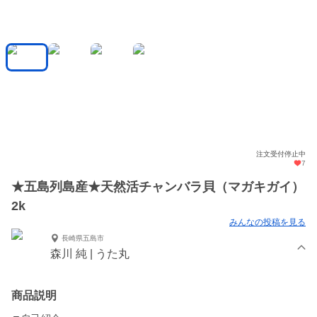
注文受付停止中
7
★五島列島産★天然活チャンバラ貝（マガキガイ）
2k
みんなの投稿を見る
長崎県五島市
森川 純 | うた丸
商品説明