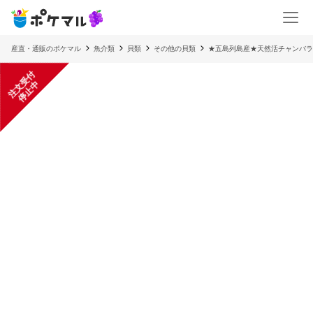
産直・通販のポケマル
魚介類
貝類
その他の貝類
★五島列島産★天然活チャンバラ
注
文
受
付
停
止
中