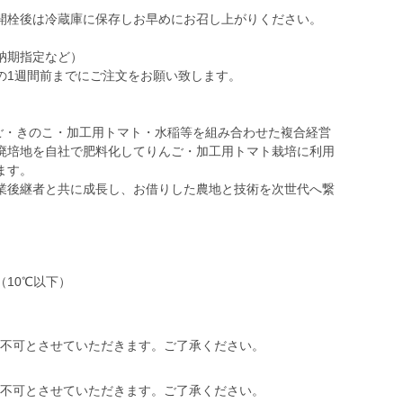
開栓後は冷蔵庫に保存しお早めにお召し上がりください。
納期指定など）
の1週間前までにご注文をお願い致します。
んご・きのこ・加工用トマト・水稲等を組み合わせた複合経営
廃培地を自社で肥料化してりんご・加工用トマト栽培に利用
ます。
業後継者と共に成長し、お借りした農地と技術を次世代へ繋
10℃以下）
発送不可とさせていただきます。ご了承ください。
発送不可とさせていただきます。ご了承ください。