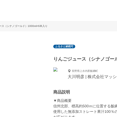
ス（シナノゴールド）1000ml×6本入り
ふるさと納税可
りんごジュース（シナノゴールド
長野県上水内郡飯綱町
大川明彦 | 株式会社マッ
商品説明
▼商品概要
信州北部、標高約500ｍに位置する
使用した無添加ストレート果汁100