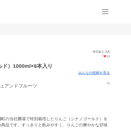
本日あと 3点
18
）1000ml×6本入り
みんなの投稿を見る
シュアンドフルーツ
飯綱町の当社圃場で特別栽培したりんご（シナノゴールド）を
％の商品です。すっきりと飲みやすく、りんごの爽やかな甘味