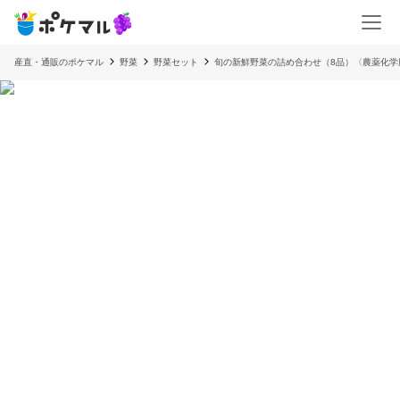
産直・通販のポケマル
野菜
野菜セット
旬の新鮮野菜の詰め合わせ（8品）〈農薬化学