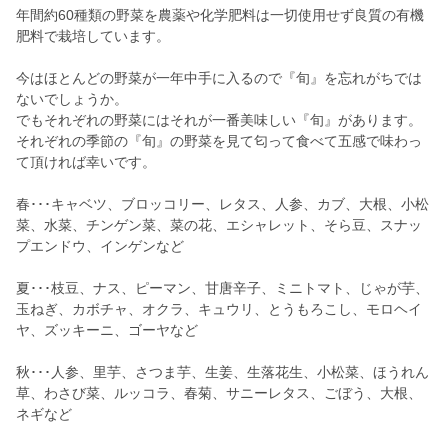
年間約60種類の野菜を農薬や化学肥料は一切使用せず良質の有機
肥料で栽培しています。
今はほとんどの野菜が一年中手に入るので『旬』を忘れがちでは
ないでしょうか。
でもそれぞれの野菜にはそれが一番美味しい『旬』があります。
それぞれの季節の『旬』の野菜を見て匂って食べて五感で味わっ
て頂ければ幸いです。
春･･･キャベツ、ブロッコリー、レタス、人参、カブ、大根、小松
菜、水菜、チンゲン菜、菜の花、エシャレット、そら豆、スナッ
プエンドウ、インゲンなど
夏･･･枝豆、ナス、ピーマン、甘唐辛子、ミニトマト、じゃが芋、
玉ねぎ、カボチャ、オクラ、キュウリ、とうもろこし、モロヘイ
ヤ、ズッキーニ、ゴーヤなど
秋･･･人参、里芋、さつま芋、生姜、生落花生、小松菜、ほうれん
草、わさび菜、ルッコラ、春菊、サニーレタス、ごぼう、大根、
ネギなど