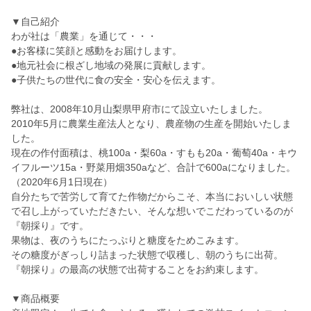
▼自己紹介
わが社は「農業」を通じて・・・
●お客様に笑顔と感動をお届けします。
●地元社会に根ざし地域の発展に貢献します。
●子供たちの世代に食の安全・安心を伝えます。
弊社は、2008年10月山梨県甲府市にて設立いたしました。
2010年5月に農業生産法人となり、農産物の生産を開始いたしま
した。
現在の作付面積は、桃100a・梨60a・すもも20a・葡萄40a・キウ
イフルーツ15a・野菜用畑350aなど、合計で600aになりました。
（2020年6月1日現在）
自分たちで苦労して育てた作物だからこそ、本当においしい状態
で召し上がっていただきたい、そんな想いでこだわっているのが
『朝採り』です。
果物は、夜のうちにたっぷりと糖度をためこみます。
その糖度がぎっしり詰まった状態で収穫し、朝のうちに出荷。
『朝採り』の最高の状態で出荷することをお約束します。
▼商品概要