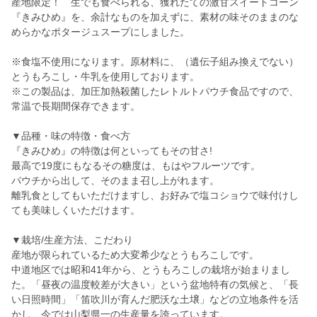
産地限定！ 生でも食べられる、獲れたての激甘スイートコーン
『きみひめ』を、余計なものを加えずに、素材の味そのままのな
めらかなポタージュスープにしました。
※食塩不使用になります。原材料に、（遺伝子組み換えでない）
とうもろこし・牛乳を使用しております。
※この製品は、加圧加熱殺菌したレトルトパウチ食品ですので、
常温で長期間保存できます。
▼品種・味の特徴・食べ方
『きみひめ』の特徴は何といってもその甘さ!
最高で19度にもなるその糖度は、もはやフルーツです。
パウチから出して、そのまま召し上がれます。
離乳食としてもいただけますし、お好みで塩コショウで味付けし
ても美味しくいただけます。
▼栽培/生産方法、こだわり
産地が限られているため大変希少なとうもろこしです。
中道地区では昭和41年から、とうもろこしの栽培が始まりまし
た。「昼夜の温度較差が大きい」という盆地特有の気候と、「長
い日照時間」「笛吹川が育んだ肥沃な土壌」などの立地条件を活
かし、今では山梨県一の生産量を誇っています。