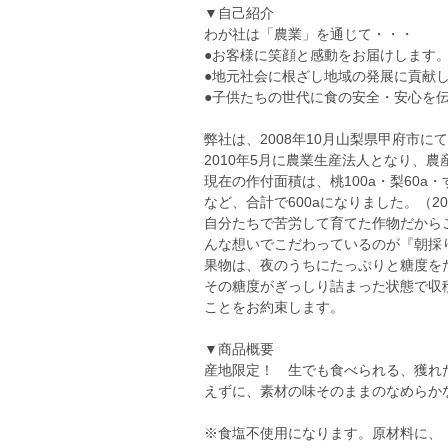
▼自己紹介
わが社は「農業」を通じて・・・
●お客様に笑顔と感動をお届けします
●地元社会に根ざし地域の発展に貢献
●子供たちの世代に食の安全・安心を
弊社は、2008年10月山梨県甲府市に
2010年5月に農業生産法人となり、
現在の作付面積は、桃100a・梨60a・
など、合計で600aになりました。（20
自分たちで苦労して育てた作物だから
んな想いでこだわっているのが『朝採
果物は、夜のうちにたっぷりと糖度を
その糖度がぎっしり詰まった状態で収
ことをお約束します。
▼商品概要
産地限定！ 生でも食べられる、獲れ
えずに、素材の味そのままのなめらか
※食塩不使用になります。原材料に、