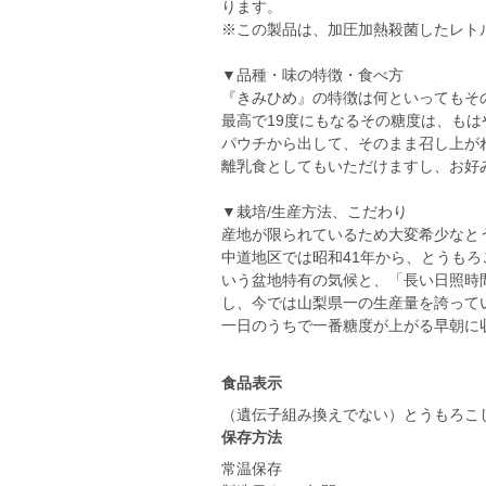
ります。
※この製品は、加圧加熱殺菌したレト
▼品種・味の特徴・食べ方
『きみひめ』の特徴は何といってもその
最高で19度にもなるその糖度は、もは
パウチから出して、そのまま召し上が
離乳食としてもいただけますし、お好
▼栽培/生産方法、こだわり
産地が限られているため大変希少なと
中道地区では昭和41年から、とうも
いう盆地特有の気候と、「長い日照時
し、今では山梨県一の生産量を誇って
一日のうちで一番糖度が上がる早朝に
食品表示
（遺伝子組み換えでない）とうもろこ
保存方法
常温保存