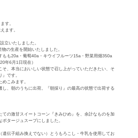
。
します。
伝えます。
て設立いたしました。
農産物の生産を開始いたしました。
すもも20a・葡萄40a・キウイフルーツ15a・野菜用畑350a
20年6月1日現在）
こそ、本当においしい状態で召し上がっていただきたい、そ
り』です。
ためこみます。
穫し、朝のうちに出荷。『朝採り』の最高の状態で出荷する
たての激甘スイートコーン『きみひめ』を、余計なものを加
なポタージュスープにしました。
（遺伝子組み換えでない）とうもろこし・牛乳を使用してお