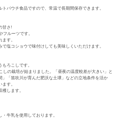
ルトパウチ食品ですので、常温で長期間保存できます。
甘さ!
やフルーツです。
れます。
みで塩コショウで味付けしても美味しくいただけます。
うもろこしです。
ろこしの栽培が始まりました。「昼夜の温度較差が大きい」と
間」「笛吹川が育んだ肥沃な土壌」などの立地条件を活か
います。
収穫します。
し・牛乳を使用しております。