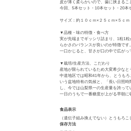
皮が薄く柔らかいので、歯に挟まるこ
今回、5本セット・10本セット・20
サイズ：約１０ｃｍ×２５ｃｍ×５ｃ
▼品種・味の特徴・食べ方
実が先端までギッシリ詰まり、1粒1
らかさのバランスが良いのが特徴です
一口かじると、甘さが口の中で広がっ
▼栽培/生産方法、こだわり
産地が限られているため大変希少なと
中道地区では昭和41年から、とうも
いう盆地特有の気候と、「長い日照時
し、今では山梨県一の生産量を誇って
食品表示
（遺伝子組み換えでない）とうもろこ
保存方法