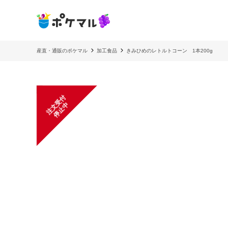
産直・通販のポケマル
加工食品
きみひめのレトルトコーン 1本200g
注
文
受
付
停
止
中