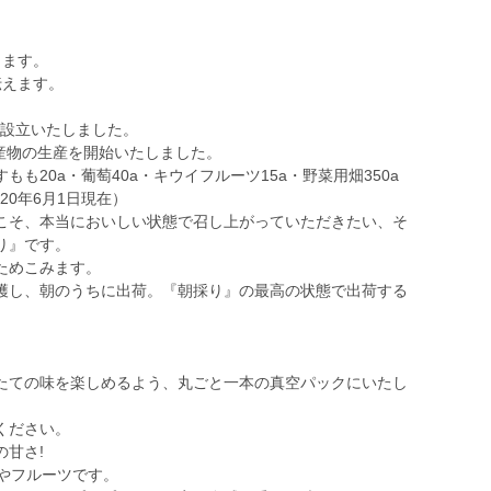
。
します。
伝えます。
て設立いたしました。
農産物の生産を開始いたしました。
すもも20a・葡萄40a・キウイフルーツ15a・野菜用畑350a
20年6月1日現在）
こそ、本当においしい状態で召し上がっていただきたい、そ
り』です。
ためこみます。
穫し、朝のうちに出荷。『朝採り』の最高の状態で出荷する
たての味を楽しめるよう、丸ごと一本の真空パックにいたし
ください。
甘さ!
やフルーツです。