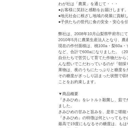
わが社は「農業」を通じて・・・
●お客様に笑顔と感動をお届けします
●地元社会に根ざし地域の発展に貢献
●子供たちの世代に食の安全・安心を
弊社は、2008年10月山梨県甲府市に
2010年5月に農業生産法人となり、
現在の作付面積は、桃100a・梨60a・
など、合計で600aになりました。（20
自分たちで苦労して育てた作物だから
んな想いでこだわっているのが『朝採
果物は、夜のうちにたっぷりと糖度を
その糖度がぎっしり詰まった状態で収
ことをお約束します。
▼商品概要
『きみひめ』をレトルト殺菌し、茹で
ました。
きみひめの甘みと旨みを、是非ご堪能
『きみひめ』の特徴は何といってもその
最高で19度にもなるその糖度は、もは