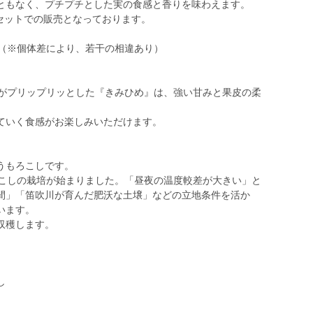
ともなく、プチプチとした実の食感と香りを味わえます。
本セットでの販売となっております。
ｍ（※個体差により、若干の相違あり）
粒がプリップリッとした『きみひめ』は、強い甘みと果皮の柔
。
ていく食感がお楽しみいただけます。
うもろこしです。
ろこしの栽培が始まりました。「昼夜の温度較差が大きい」と
間」「笛吹川が育んだ肥沃な土壌」などの立地条件を活か
います。
し