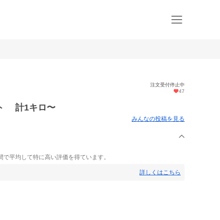
注文受付停止中
47
ト 計1キロ〜
みんなの投稿を見る
間で平均して特に高い評価を得ています。
詳しくはこちら