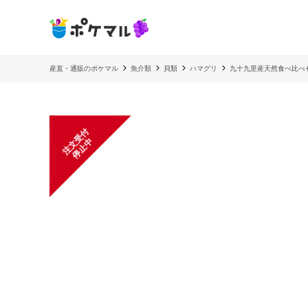
産直・通販のポケマル
魚介類
貝類
ハマグリ
九十九里産天然食べ比べ
注
文
受
付
停
止
中