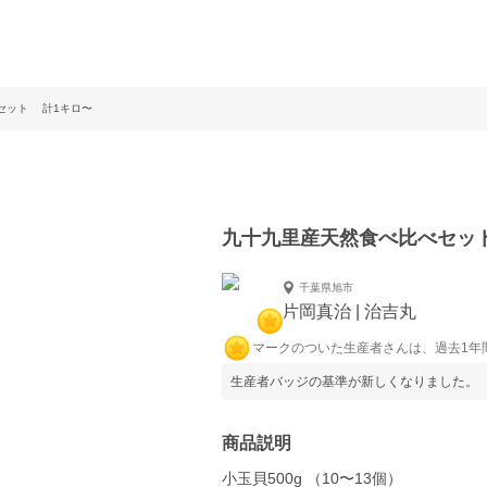
セット 計1キロ〜
九十九里産天然食べ比べセッ
千葉県旭市
片岡真治 | 治吉丸
マークのついた生産者さんは、過去1年
生産者バッジの基準が新しくなりました。
商品説明
小玉貝500g （10〜13個）