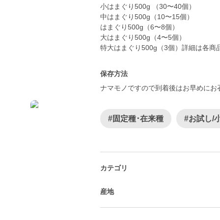
小はまぐり500g （30〜40個）
中はまぐり500g（10〜15個）
はまぐり500g（6〜8個）
大はまぐり500g（4〜5個）
特大はまぐり500g（3個）詳細は各商品
保存方法
ナマモノですので到着後はお早めにお
#固定種･在来種
#お試し/
カテゴリ
産地