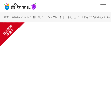
産直・通販のポケマル
卵・乳
【シェア用に】まつもとたまご Lサイズ10個×6(ゆうパッ
注
文
受
付
停
止
中