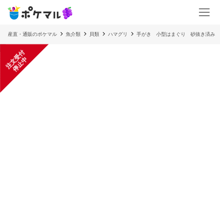
産直・通販のポケマル
魚介類
貝類
ハマグリ
手がき 小型はまぐり 砂抜き済み 1
注
文
受
付
停
止
中