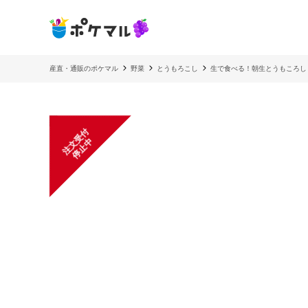
産直・通販のポケマル
野菜
とうもろこし
生で食べる！朝生とうもころし
注
文
受
付
停
止
中