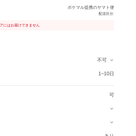
ポケマル提携のヤマト便
配送区分:
リアにはお届けできません
不可
1~10日
可
あり