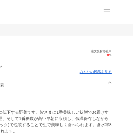
注文受付停止中
4
し
みんなの投稿を見る
農園
に低下する野菜です。皆さまに1番美味しい状態でお届けす
理、そして1番糖度が高い早朝に収穫し、低温保存しながら
ック)で包装することで生で美味しく食べられます。含水率8
じれます。