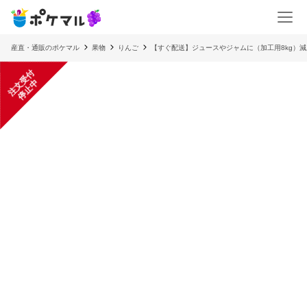
産直・通販のポケマル
果物
りんご
【すぐ配送】ジュースやジャムに（加工用8kg）
注
文
受
付
停
止
中