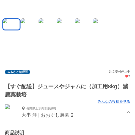
注文受付停止中
ふるさと納税可
7
【すぐ配送】ジュースやジャムに（加工用8kg）減
農薬栽培
みんなの投稿を見る
長野県上水内郡飯綱町
大串 洋 | おおぐし農園２
商品説明