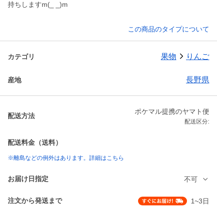
持ちしますm(_ _)m
この商品のタイプについて
果物
りんご
カテゴリ
長野県
産地
ポケマル提携のヤマト便
配送方法
配送区分:
配送料金（送料）
※離島などの例外はあります。詳細はこちら
お届け日指定
不可
注文から発送まで
1~3日