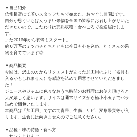
▼自己紹介
信州長野にて若いスタッフたちで始めた、おおぐし農園2です。
自分が思ういちばんうまい果物を全国の皆様にお召し上がりいた
だきたいので、こだわりは完熟収穫・食べごろで発送届けしま
す。
また2016年から養蜂もスタート。
約６万匹のミツバチたちとともに今日も心を込め、たくさんの果
物を育てています◎
▼商品概要
今回は、沢山の方からリクエストがあった加工用のふじ（名月も
入るかもしれません）を感謝を込めて用意させていただきまし
た！
ジュースやジャムに色々なおうち時間のお料理にお使え頂けると
大変嬉しく思います。サイズは通常サイズから極小小玉までバラ
詰めで梱包いたします。
本商品は「加工用」ですので青果、生傷、サビ、変形果実等が入
ります。生食には向きませんのでご注意ください。
▼品種・味の特徴・食べ方
・サンふじりんご