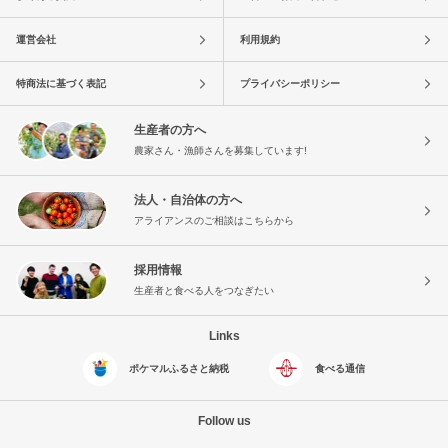
運営会社
利用規約
特商法に基づく表記
プライバシーポリシー
生産者の方へ
農家さん・漁師さんを募集しています!
法人・自治体の方へ
アライアンスのご相談はこちらから
採用情報
生産者と食べる人をつなぎたい
Links
ポケマルふるさと納税
食べる通信
Follow us