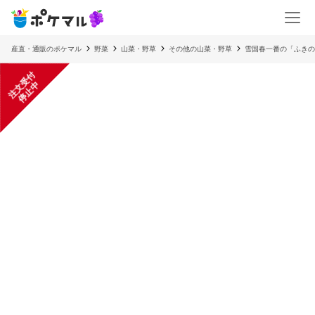
産直・通販のポケマル
野菜
山菜・野草
その他の山菜・野草
雪国春一番の「ふきの
注
文
受
付
停
止
中