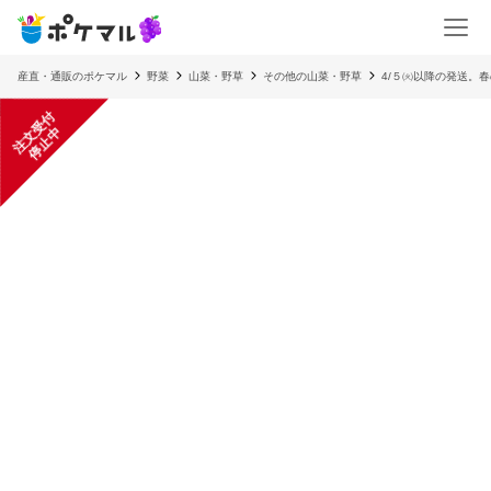
産直・通販のポケマル
野菜
山菜・野草
その他の山菜・野草
4/５㈫以降の発送。春
注
文
受
付
停
止
中