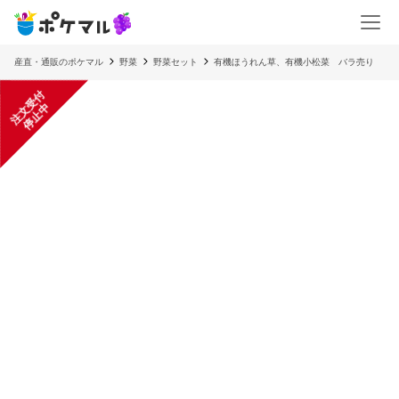
産直・通販のポケマル
野菜
野菜セット
有機ほうれん草、有機小松菜 バラ売り
注
文
受
付
停
止
中