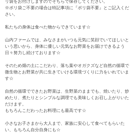
リ袋をお付けしますのでそちらで保存してください。
※ポリ袋ご不要の場合は特記事項に『ポリ袋不要』とご記入くだ
さい。
私たちの身体は食べた物からできています☆
山内ファームでは、みなさまがいつも元気に笑顔でいてほしいと
いう思いから、身体に優しい元気なお野菜をお届けできるよう
日々努力し続けております☆
そのため畑の土にこだわり、落ち葉やオガクズなど自然の循環で
微生物とお野菜が共に生きていける環境づくりに力をいれていま
す☆
自然の循環でできたお野菜は、生野菜のままでも、焼いたり、炒
めたり、煮たりとシンプルな調理でも美味しくお召し上がりいた
だけます。
もちろんこだわったお料理にも最高です☆
小さなお子さまから大人まで、家族に安心して食べてもらいた
い、もちろん自分自身にも☆