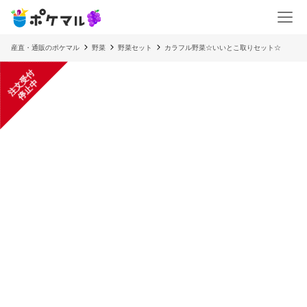
産直・通販のポケマル
野菜
野菜セット
カラフル野菜☆いいとこ取りセット☆
注
文
受
付
停
止
中