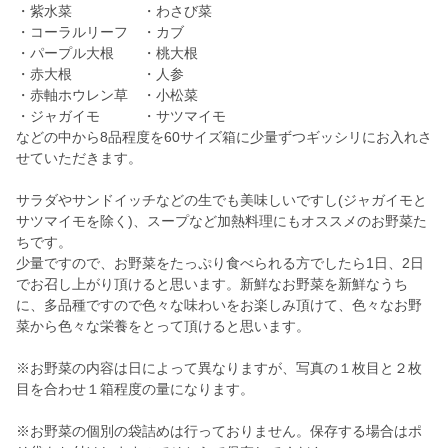
・紫水菜 ・わさび菜
・コーラルリーフ ・カブ
・パープル大根 ・桃大根
・赤大根 ・人参
・赤軸ホウレン草 ・小松菜
・ジャガイモ ・サツマイモ
などの中から8品程度を60サイズ箱に少量ずつギッシリにお入れさ
せていただきます。
サラダやサンドイッチなどの生でも美味しいですし(ジャガイモと
サツマイモを除く)、スープなど加熱料理にもオススメのお野菜た
ちです。
少量ですので、お野菜をたっぷり食べられる方でしたら1日、2日
でお召し上がり頂けると思います。新鮮なお野菜を新鮮なうち
に、多品種ですので色々な味わいをお楽しみ頂けて、色々なお野
菜から色々な栄養をとって頂けると思います。
※お野菜の内容は日によって異なりますが、写真の１枚目と２枚
目を合わせ１箱程度の量になります。
※お野菜の個別の袋詰めは行っておりません。保存する場合はポ