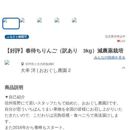
注文受付停止中
ふるさと納税可
140
【好評】春待ちりんご（訳あり 3kg）減農薬栽培
みんなの投稿を見る
長野県上水内郡飯綱町
大串 洋 | おおぐし農園２
商品説明
▼自己紹介
信州長野にて若いスタッフたちで始めた、おおぐし農園2です。
自分が思ういちばんうまい果物を全国の皆様にお召し上がりいた
だきたいので、こだわりは完熟収穫・食べごろで発送届けしま
す。
また2016年から養蜂もスタート。