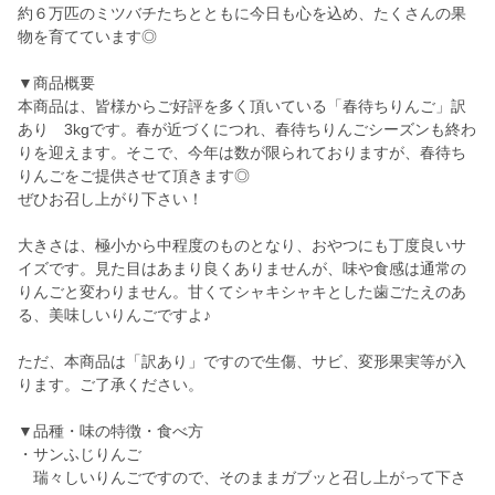
約６万匹のミツバチたちとともに今日も心を込め、たくさんの果
物を育てています◎
▼商品概要
本商品は、皆様からご好評を多く頂いている「春待ちりんご」訳
あり 3kgです。春が近づくにつれ、春待ちりんごシーズンも終わ
りを迎えます。そこで、今年は数が限られておりますが、春待ち
りんごをご提供させて頂きます◎
ぜひお召し上がり下さい！
大きさは、極小から中程度のものとなり、おやつにも丁度良いサ
イズです。見た目はあまり良くありませんが、味や食感は通常の
りんごと変わりません。甘くてシャキシャキとした歯ごたえのあ
る、美味しいりんごですよ♪
ただ、本商品は「訳あり」ですので生傷、サビ、変形果実等が入
ります。ご了承ください。
▼品種・味の特徴・食べ方
・サンふじりんご
瑞々しいりんごですので、そのままガブッと召し上がって下さ