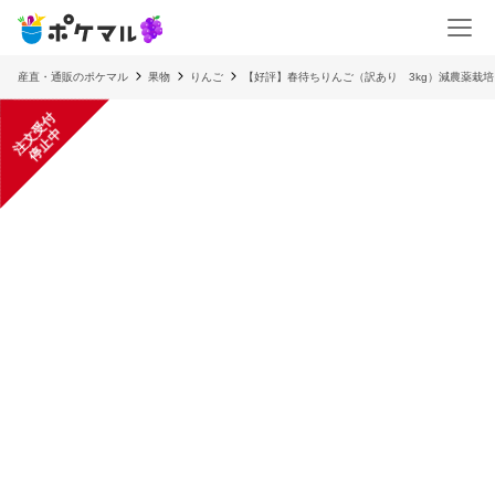
産直・通販のポケマル
果物
りんご
【好評】春待ちりんご（訳あり 3kg）減農薬栽培
注
文
受
付
停
止
中