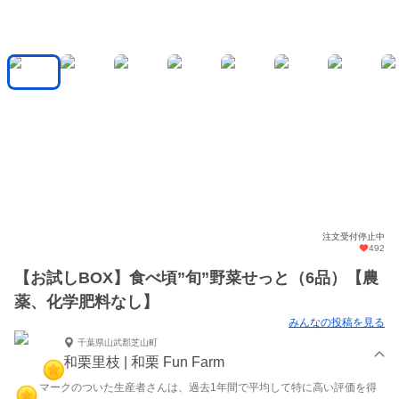
注文受付停止中
492
【お試しBOX】食べ頃”旬”野菜せっと（6品）【農
薬、化学肥料なし】
みんなの投稿を見る
千葉県山武郡芝山町
和栗里枝 | 和栗 Fun Farm
マークのついた生産者さんは、過去1年間で平均して特に高い評価を得