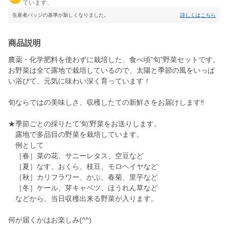
ています。
生産者バッジの基準が新しくなりました。
詳しくはこちら
商品説明
農薬・化学肥料を使わずに栽培した、食べ頃”旬”野菜セットです。
お野菜は全て露地で栽培しているので、太陽と季節の風をいっぱ
い浴びて、元気に味わい深く育っています！
旬ならではの美味しさ、収穫したての新鮮さをお届けします‼
★季節ごとの採りたて’旬’野菜をお送りします。
露地で多品目の野菜を栽培しています。
例として
［春］菜の花、サニーレタス、空豆など
［夏］なす、おくら、枝豆、モロヘイヤなど
［秋］カリフラワー、かぶ、春菊、里芋など
［冬］ケール、芽キャベツ、ほうれん草など
などから、当日収穫出来る野菜が入ります。
何が届くかはお楽しみ(^^)