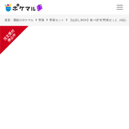
産直・通販のポケマル
野菜
野菜セット
【お試しBOX】食べ頃”旬”野菜せっと（6品
注
文
受
付
停
止
中