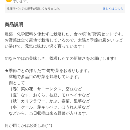
ています。
生産者バッジの基準が新しくなりました。
詳しくはこちら
商品説明
農薬・化学肥料を使わずに栽培した、食べ頃”旬”野菜セットです。
お野菜は全て露地で栽培しているので、太陽と季節の風をいっぱ
い浴びて、元気に味わい深く育っています！
旬ならではの美味しさ、収穫したての新鮮さをお届けします‼
★季節ごとの採りたて’旬’野菜をお送りします。
露地で多品目の野菜を栽培しています。
例として
［春］菜の花、サニーレタス、空豆など
［夏］なす、おくら、枝豆、モロヘイヤなど
［秋］カリフラワー、かぶ、春菊、里芋など
［冬］ケール、芽キャベツ、ほうれん草など
などから、当日収穫出来る野菜が入ります。
何が届くかはお楽しみ(^^)