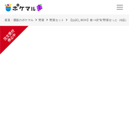
産直・通販のポケマル
野菜
野菜セット
【お試しBOX】食べ頃”旬”野菜せっと（6品
注
文
受
付
停
止
中