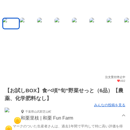
注文受付停止中
492
【お試しBOX】食べ頃”旬”野菜せっと（6品）【農
薬、化学肥料なし】
みんなの投稿を見る
千葉県山武郡芝山町
和栗里枝 | 和栗 Fun Farm
マークのついた生産者さんは、過去1年間で平均して特に高い評価を得