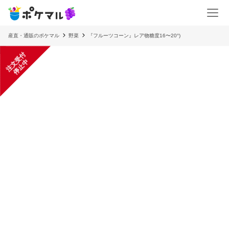
産直・通販のポケマル
野菜
『フルーツコーン』レア物糖度16〜20°)
注
文
受
付
停
止
中