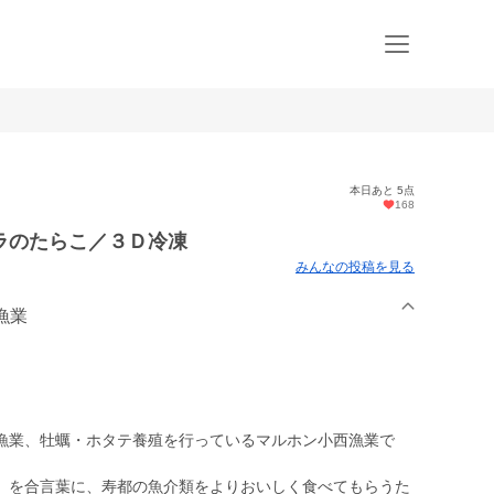
本日あと 5点
168
ラのたらこ／３Ｄ冷凍
みんなの投稿を見る
漁業
業、牡蠣・ホタテ養殖を行っているマルホン小西漁業で
を合言葉に、寿都の魚介類をよりおいしく食べてもらうた