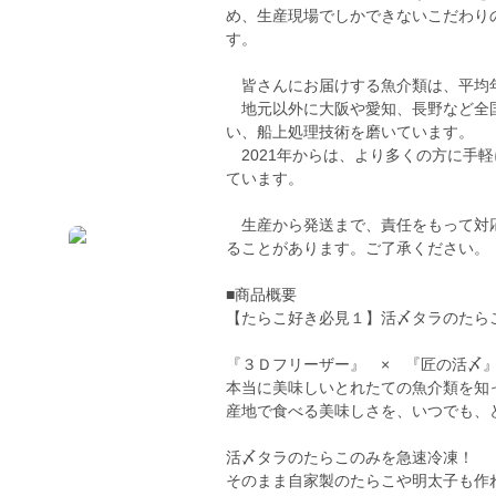
め、生産現場でしかできないこだわり
す。
皆さんにお届けする魚介類は、平均
地元以外に大阪や愛知、長野など全国
い、船上処理技術を磨いています。
2021年からは、より多くの方に手
ています。
生産から発送まで、責任をもって対応
ることがあります。ご了承ください。
■商品概要
【たらこ好き必見１】活〆タラのたら
『３Ｄフリーザー』 × 『匠の活〆
本当に美味しいとれたての魚介類を知
産地で食べる美味しさを、いつでも、
活〆タラのたらこのみを急速冷凍！
そのまま自家製のたらこや明太子も作