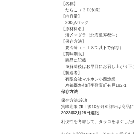
【名称】
たらこ（３Ｄ冷凍）
【内容量】
200g/パック
【原材料名】
活〆マダラ（北海道寿都沖）
【保存方法】
要冷凍（－１８℃以下で保存）
【賞味期限】
商品に記載
※解凍後はお早目にお召し上がり下
【製造者】
有限会社マルホン小西漁業
寿都郡寿都町字歌棄町有戸182-1
保存方法
保存方法:冷凍
賞味期限:加工後10か月※詳細は商品
2023年2月28日追記
利便性を考慮して、タラコをほぐした