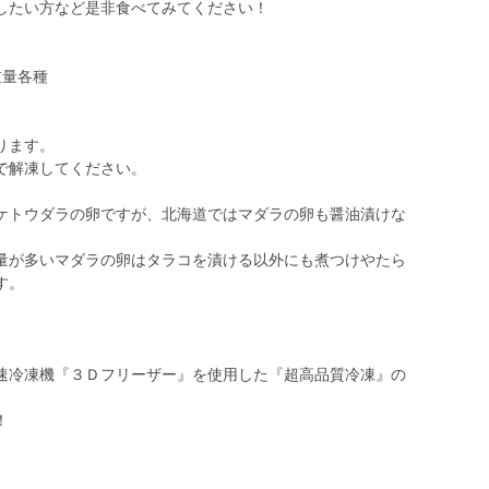
したい方など是非食べてみてください！
重量各種
ります。
で解凍してください。
トウダラの卵ですが、北海道ではマダラの卵も醤油漬けな
が多いマダラの卵はタラコを漬ける以外にも煮つけやたら
す。
速冷凍機『３Ｄフリーザー』を使用した『超高品質冷凍』の
！