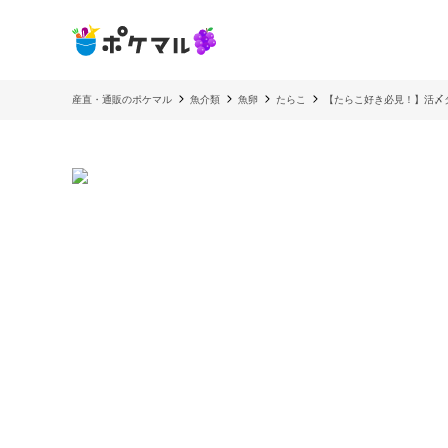
産直・通販のポケマル
魚介類
魚卵
たらこ
【たらこ好き必見！】活〆