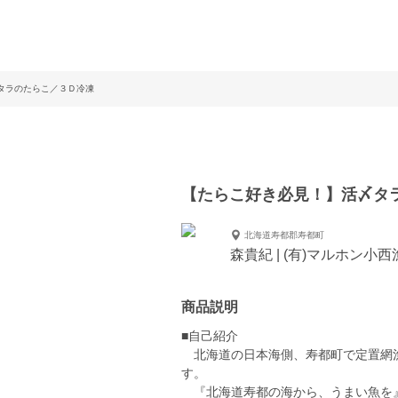
タラのたらこ／３Ｄ冷凍
【たらこ好き必見！】活〆タ
北海道寿都郡寿都町
森貴紀 | (有)マルホン小西
商品説明
■自己紹介
北海道の日本海側、寿都町で定置網漁
す。
『北海道寿都の海から、うまい魚を』