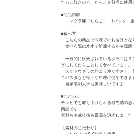
たらこ好きの方、たらこを贅沢に使用
■商品内容
・マダラ卵（たらこ） 1パック 
■食べ方
こちらの商品は冷凍でのお届けとな
食べる際は氷水で解凍するか冷蔵庫
一般的に販売されているタラコはスケ
どにしてたらことして食べています。
スケトウダラの卵より粒が小さく、量
こパスタなど様々な料理に使用できま
自家製明太子も美味しいですよ！
■こだわり
テレビでも取り上げられる最先端の急
商品です。
素材も冷凍技術も最高を追求しました
【素材のこだわり】