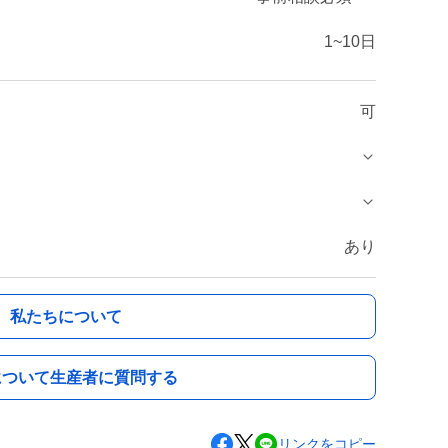
1~10日
可
あり
私たちについて
について生産者に質問する
リンクをコピー