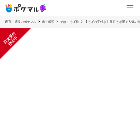
産直・通販のポケマル
米・穀類
そば・そば粉
【そばの実付き】農家そば屋で人気の
注
文
受
付
停
止
中