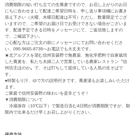
消費期限の短い打ち立ての生蕎麦ですので、お召し上がりのお日
にちに合わせまして配達ご希望日時を、申し送り事項欄にお書き
添え下さい（火曜、水曜日配達は不可）ただし、数量限定でござ
いますので、ご希望のお届け日でお受けできない場合がございま
す、配達予定できる日時をメッセージにて、ご返信致しますの
で、ご確認下さい。
ご心配な方はご注文の前にメッセージにてお問い合わせくださ
い、090-9665-8738へお電話でも大丈夫です。
★北アルプスを望む信州安曇野で無農薬、無化学肥料で自家栽培
した蕎麦を、私たち夫婦二人で営業している農家レストラン〝信
州坊主ほのか〟で、そば打ちして提供している人気の生そばで
す。
●特製もり汁、ゆで方の説明付きです。蕎麦湯もお楽しみいただけ
ます。
ご家庭で信州安曇野の味わいを是非どうぞ！
▼消費期限について
冷蔵保存（10℃以下）で製造日含む4日間が消費期限ですが、期
限内で出来るだけ早くお召し上がりください。
保存方法