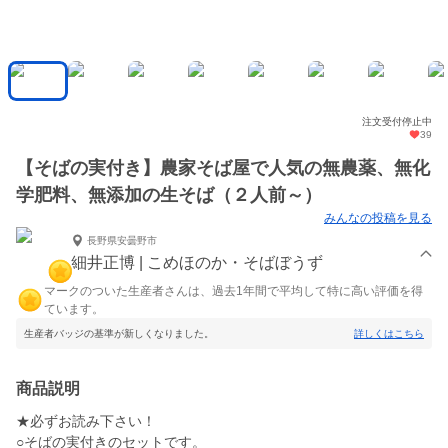
注文受付停止中
39
【そばの実付き】農家そば屋で人気の無農薬、無化
学肥料、無添加の生そば（２人前～）
みんなの投稿を見る
長野県安曇野市
細井正博 | こめほのか・そばぼうず
マークのついた生産者さんは、過去1年間で平均して特に高い評価を得
ています。
生産者バッジの基準が新しくなりました。
詳しくはこちら
商品説明
★必ずお読み下さい！
○そばの実付きのセットです。