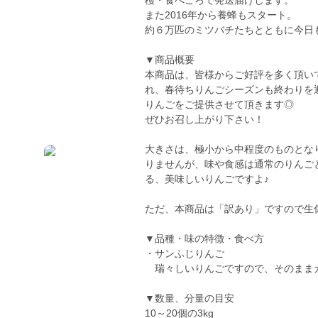
穫・食べごろで発送届けします。
また2016年から養蜂もスタート。
約６万匹のミツバチたちとともに今日
▼商品概要
本商品は、皆様からご好評を多く頂い
れ、春待ちりんごシーズンも終わりを
りんごをご提供させて頂きます◎
ぜひお召し上がり下さい！
大きさは、極小から中程度のものとな
りませんが、味や食感は通常のりんご
る、美味しいりんごですよ♪
ただ、本商品は「訳あり」ですので生
▼品種・味の特徴・食べ方
・サンふじりんご
瑞々しいりんごですので、そのまま
▼数量、分量の目安
10～20個の3kg