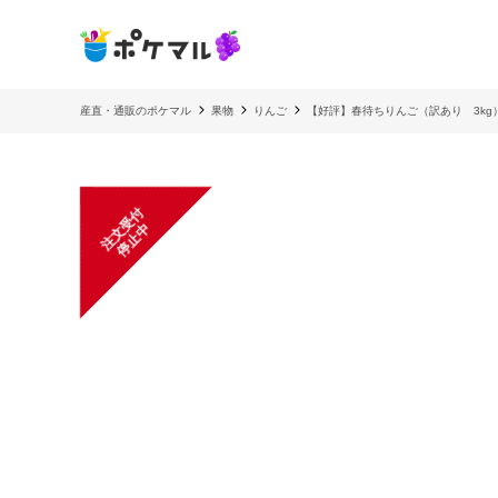
産直・通販のポケマル
果物
りんご
【好評】春待ちりんご（訳あり 3kg
注
文
受
付
停
止
中