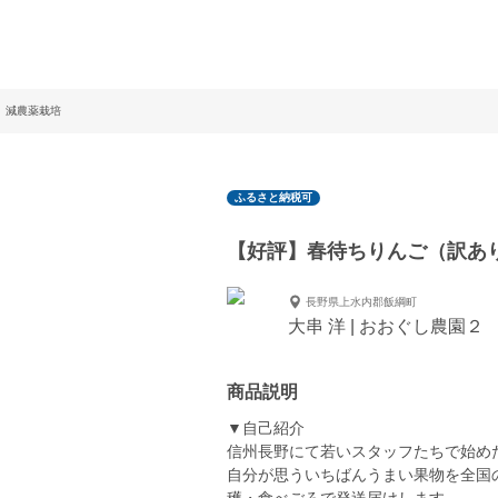
）減農薬栽培
ふるさと納税可
【好評】春待ちりんご（訳あり
長野県上水内郡飯綱町
大串 洋 | おおぐし農園２
商品説明
▼自己紹介
信州長野にて若いスタッフたちで始め
自分が思ういちばんうまい果物を全国