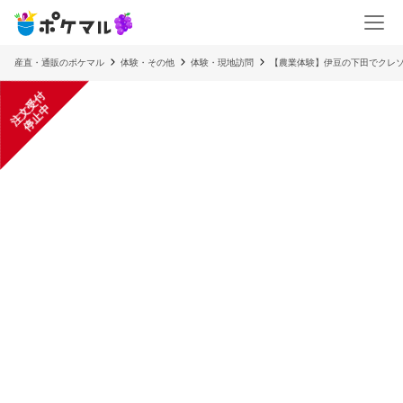
産直・通販のポケマル
体験・その他
体験・現地訪問
【農業体験】伊豆の下田でクレ
注
文
受
付
停
止
中