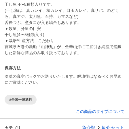
干し魚 4〜5種類入りです。
(干し魚は、真カレイ、柳カレイ、目玉カレイ、真サバ、のどく
ろ、真アジ、太刀魚、石持、カマスなど)
舌長つぶ、煮タコが入る場合もあります。
▼数量、分量の目安
干し魚(4〜5種類入り)
▼栽培/生産方法、こだわり
宮城県石巻の漁船「山神丸」が、金華山沖にて底引き網漁で漁獲
した新鮮な商品のみ取り扱っております。
保存方法
冷凍の真空パックでお送りいたします。解凍後はなるべくお早め
にご賞味ください。
#全国一律送料
この商品のタイプについて
魚介類
魚介セット
カテゴリ