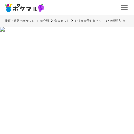
産直・通販のポケマル
魚介類
魚介セット
おまかせ干し魚セット(4〜5種類入り)