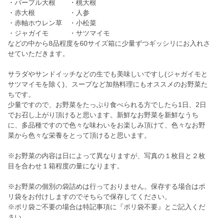
・パープル大根 ・桃大根
・赤大根 ・人参
・赤軸ホウレン草 ・小松菜
・ジャガイモ ・サツマイモ
などの中から8品程度を60サイズ箱に少量ずつギッシリにお入れさ
せていただきます。
サラダやサンドイッチなどの生でも美味しいですし(ジャガイモと
サツマイモを除く)、スープなど加熱料理にもオススメのお野菜た
ちです。
少量ですので、お野菜をたっぷり食べられる方でしたら1日、2日
でお召し上がり頂けると思います。新鮮なお野菜を新鮮なうち
に、多品種ですので色々な味わいをお楽しみ頂けて、色々なお野
菜から色々な栄養をとって頂けると思います。
※お野菜の内容は日によって異なりますが、写真の１枚目と２枚
目を合わせ１箱程度の量になります。
※お野菜の個別の袋詰めは行っておりません。保存する場合はポ
リ袋をお付けしますのでそちらで保存してください。
※ポリ袋ご不要の場合は特記事項に『ポリ袋不要』とご記入くだ
さい。