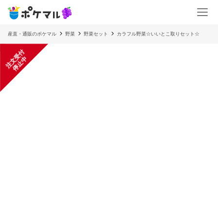
産直・通販のポケマル
野菜
野菜セット
カラフル野菜☆いいとこ取りセット☆
注
文
受
付
停
止
中