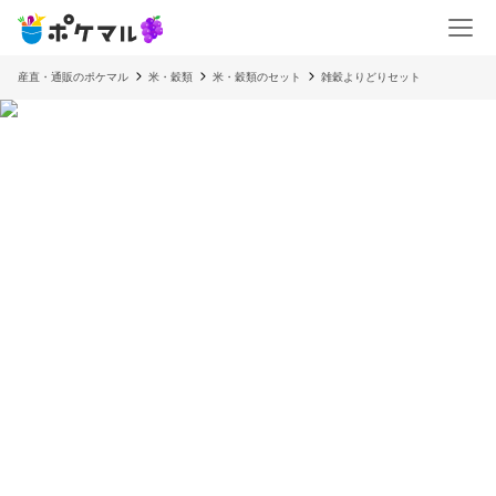
産直・通販のポケマル
米・穀類
米・穀類のセット
雑穀よりどりセット