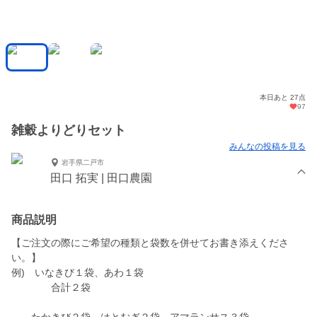
本日あと 27点
97
雑穀よりどりセット
みんなの投稿を見る
岩手県二戸市
田口 拓実 | 田口農園
商品説明
【ご注文の際にご希望の種類と袋数を併せてお書き添えくださ
い。】
例) いなきび１袋、あわ１袋
合計２袋