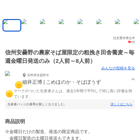
注文受付停止中
68
信州安曇野の農家そば屋限定の粗挽き田舎蕎麦～毎
週金曜日発送のみ（2人前～8人前）
みんなの投稿を見る
長野県安曇野市
細井正博 | こめほのか・そばぼうず
マークのついた生産者さんは、過去1年間で平均して特に高い評価を得
ています。
生産者バッジの基準が新しくなりました。
詳しくはこちら
商品説明
※金曜日だけの製造、発送の限定商品です。
金曜日製造の土曜日発送もできます。