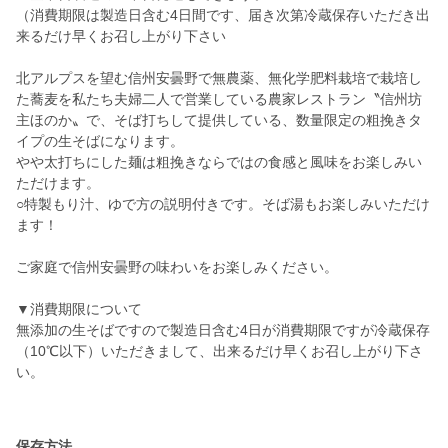
（消費期限は製造日含む4日間です、届き次第冷蔵保存いただき出
来るだけ早くお召し上がり下さい
北アルプスを望む信州安曇野で無農薬、無化学肥料栽培で栽培し
た蕎麦を私たち夫婦二人で営業している農家レストラン〝信州坊
主ほのか〟で、そば打ちして提供している、数量限定の粗挽きタ
イプの生そばになります。
やや太打ちにした麺は粗挽きならではの食感と風味をお楽しみい
ただけます。
○特製もり汁、ゆで方の説明付きです。そば湯もお楽しみいただけ
ます！
ご家庭で信州安曇野の味わいをお楽しみください。
▼消費期限について
無添加の生そばですので製造日含む4日が消費期限ですが冷蔵保存
（10℃以下）いただきまして、出来るだけ早くお召し上がり下さ
い。
保存方法