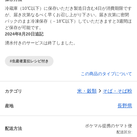
冷蔵庫（10℃以下）に保存いただき製造日含む4日が消費期限です
が、届き次第なるべく早くお召し上がり下さい。届き次第に密閉
パックのまま冷凍保存（－18℃以下）していただきますと3週間ほ
ど保存が可能です。
2024年8月20日追記
湧水付きのサービスは終了しました。
#生産者直伝レシピ付き
この商品のタイプについて
米・穀類
そば・そば粉
カテゴリ
長野県
産地
ポケマル提携のヤマト便
配送方法
配送区分: