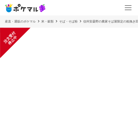
産直・通販のポケマル
米・穀類
そば・そば粉
信州安曇野の農家そば屋限定の粗挽き田
注
文
受
付
停
止
中